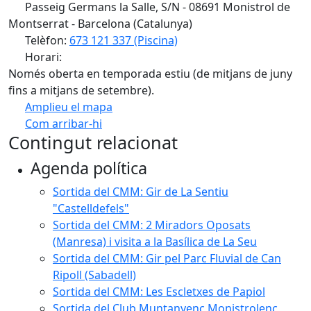
Passeig Germans la Salle, S/N - 08691 Monistrol de
Montserrat - Barcelona (Catalunya)
Telèfon:
673 121 337 (Piscina)
Horari:
Només oberta en temporada estiu (de mitjans de juny
fins a mitjans de setembre).
Amplieu el mapa
Com arribar-hi
Leaflet
| ©
OpenStreetMap
contributors
Contingut relacionat
+
Agenda política
−
Sortida del CMM: Gir de La Sentiu
"Castelldefels"
Sortida del CMM: 2 Miradors Oposats
(Manresa) i visita a la Basílica de La Seu
Sortida del CMM: Gir pel Parc Fluvial de Can
Ripoll (Sabadell)
Sortida del CMM: Les Escletxes de Papiol
Sortida del Club Muntanyenc Monistrolenc