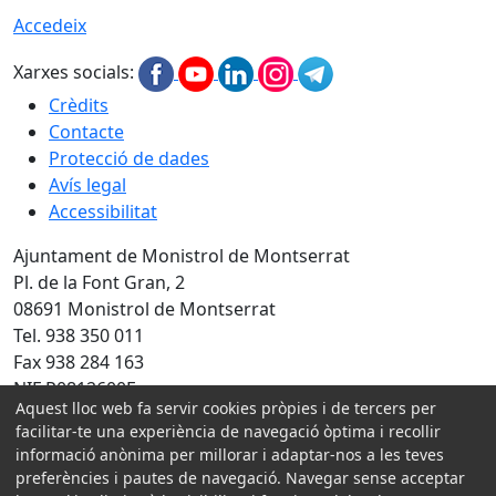
Accedeix
Xarxes socials:
Crèdits
Contacte
Protecció de dades
Avís legal
Accessibilitat
Ajuntament de Monistrol de Montserrat
Pl. de la Font Gran, 2
08691 Monistrol de Montserrat
Tel. 938 350 011
Fax 938 284 163
NIF P0812600E
Aquest lloc web fa servir cookies pròpies i de tercers per
facilitar-te una experiència de navegació òptima i recollir
Amb la col·laboració de:
informació anònima per millorar i adaptar-nos a les teves
preferències i pautes de navegació. Navegar sense acceptar