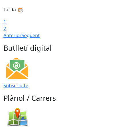
Tarda
T
1
2
Anterior
Següent
Butlletí digital
Subscriu-te
Plànol / Carrers