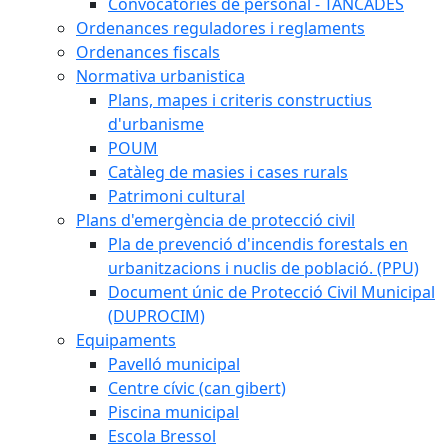
Convocatòries de personal - TANCADES
Ordenances reguladores i reglaments
Ordenances fiscals
Normativa urbanistica
Plans, mapes i criteris constructius
d'urbanisme
POUM
Catàleg de masies i cases rurals
Patrimoni cultural
Plans d'emergència de protecció civil
Pla de prevenció d'incendis forestals en
urbanitzacions i nuclis de població. (PPU)
Document únic de Protecció Civil Municipal
(DUPROCIM)
Equipaments
Pavelló municipal
Centre cívic (can gibert)
Piscina municipal
Escola Bressol