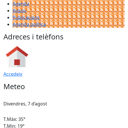
Agenda
Avisos
Publicacions
Agenda política
Adreces i telèfons
Accedeix
Meteo
Divendres, 7 d’agost
D
T.Màx: 35°
T
T.Min: 19°
T