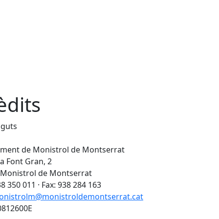
èdits
nguts
ament de Monistrol de Montserrat
 la Font Gran, 2
 Monistrol de Montserrat
938 350 011 · Fax: 938 284 163
onistrolm@monistroldemontserrat.cat
P0812600E