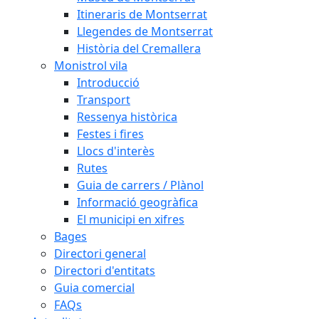
Itineraris de Montserrat
Llegendes de Montserrat
Història del Cremallera
Monistrol vila
Introducció
Transport
Ressenya històrica
Festes i fires
Llocs d'interès
Rutes
Guia de carrers / Plànol
Informació geogràfica
El municipi en xifres
Bages
Directori general
Directori d'entitats
Guia comercial
FAQs