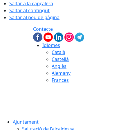
Saltar a la capçalera
Saltar al contingut
Saltar al peu de pàgina
Contacte
Idiomes
Català
Castellà
Anglès
Alemany
Francès
06.08.2026 | 20:13
Ajuntament
Salutació de l'alcaldessa