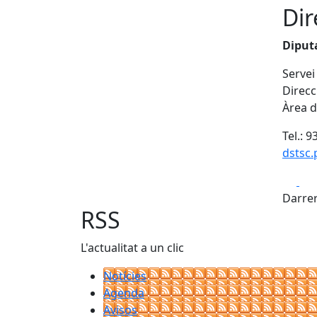
Dir
Diput
Servei
Direcc
Àrea d
Tel.: 
dstsc
Fa
Darrer
RSS
L'actualitat a un clic
Notícies
Agenda
Avisos