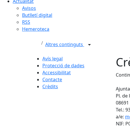
Actualitat
Avisos
Butlletí digital
RSS
Hemeroteca
Altres continguts
Cr
Avís legal
Protecció de dades
Accessibilitat
Conti
Contacte
Crèdits
Ajunt
Pl. de
08691
Tel.: 
a/e:
m
NIF: 