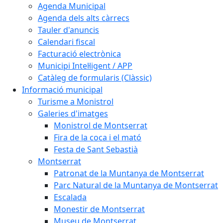
Agenda Municipal
Agenda dels alts càrrecs
Tauler d'anuncis
Calendari fiscal
Facturació electrònica
Municipi Intel·ligent / APP
Catàleg de formularis (Clàssic)
Informació municipal
Turisme a Monistrol
Galeries d'imatges
Monistrol de Montserrat
Fira de la coca i el mató
Festa de Sant Sebastià
Montserrat
Patronat de la Muntanya de Montserrat
Parc Natural de la Muntanya de Montserrat
Escalada
Monestir de Montserrat
Museu de Montserrat