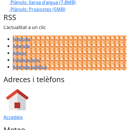
Plànols: Xarxa d'aigua
(7.8MB)
Plànols: Propostes
(5MB)
RSS
L'actualitat a un clic
Notícies
Agenda
Avisos
Publicacions
Agenda política
Adreces i telèfons
Accedeix
Meteo