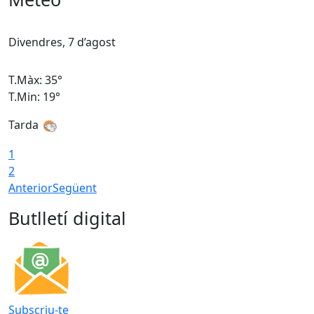
Divendres, 7 d’agost
D
T.Màx: 35°
T
T.Min: 19°
T
Tarda
T
1
2
Anterior
Següent
Butlletí digital
Subscriu-te