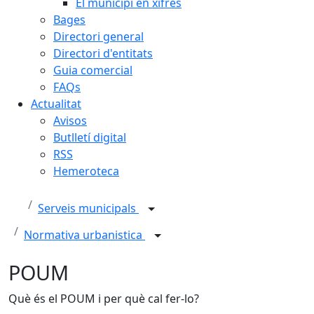
El municipi en xifres
Bages
Directori general
Directori d'entitats
Guia comercial
FAQs
Actualitat
Avisos
Butlletí digital
RSS
Hemeroteca
Serveis municipals
Normativa urbanistica
POUM
Què és el POUM i per què cal fer-lo?