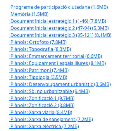
Programa de participació ciutadana
(1.6MB)
Memòria
(1.5MB)
Document inicial estratègic 1 (1-46)
(7.8MB)
Document inicial estratègic 2 (47-94)
(5.3MB)
Document inicial estratègic 3 (95-121)
(8.1MB)
Plànols: Ortofoto
(7.8MB)
Plànols: Topografia
(8.3MB)
Plànols: Emmarcament territorial
(6.6MB)
Plànols: Equipament i espais lliures
(8.1MB)
Plànols: Patrimoni
(7.4MB)
Plànols: Tipologia
(3.5MB)
Plànols: Desenvolupament urbanístic
(3.6MB)
Plànols: Sòl no urbanitzable
(9.4MB)
Plànols: Zonificació 1
(9.7MB)
Plànols: Zonificació 2
(8.8MB)
Plànols: Xarxa viària
(8.4MB)
Plànols: Xarxa de sanejament
(7.2MB)
Plànols: Xarxa elèctrica
(7.2MB)