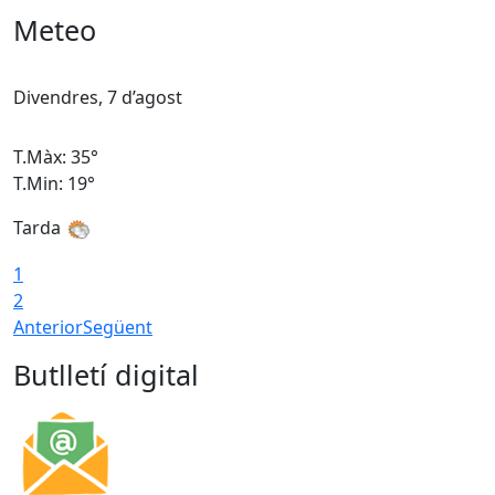
Meteo
Divendres, 7 d’agost
D
T.Màx: 35°
T
T.Min: 19°
T
Tarda
T
1
2
Anterior
Següent
Butlletí digital