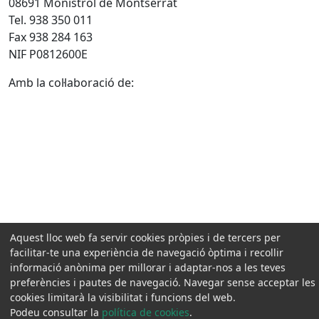
08691 Monistrol de Montserrat
Tel. 938 350 011
Fax 938 284 163
NIF P0812600E
Amb la col·laboració de:
Aquest lloc web fa servir cookies pròpies i de tercers per
facilitar-te una experiència de navegació òptima i recollir
informació anònima per millorar i adaptar-nos a les teves
preferències i pautes de navegació. Navegar sense acceptar les
cookies limitarà la visibilitat i funcions del web.
Podeu consultar la
política de cookies
.