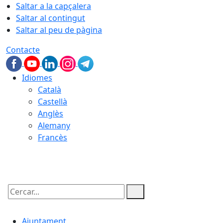
Saltar a la capçalera
Saltar al contingut
Saltar al peu de pàgina
Contacte
Idiomes
Català
Castellà
Anglès
Alemany
Francès
06.08.2026 | 16:31
Cercar:
Ajuntament