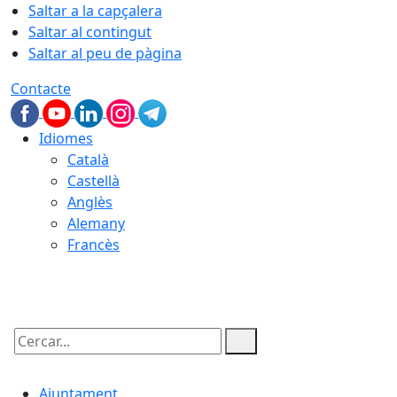
Saltar a la capçalera
Saltar al contingut
Saltar al peu de pàgina
Contacte
Idiomes
Català
Castellà
Anglès
Alemany
Francès
09.08.2026 | 02:39
Cercar:
Ajuntament