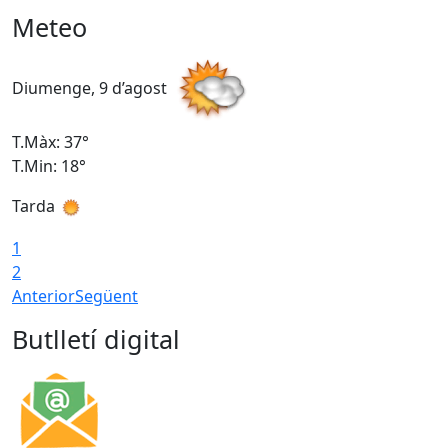
Meteo
Diumenge, 9 d’agost
D
T.Màx: 37°
T
T.Min: 18°
T
Tarda
T
1
2
Anterior
Següent
Butlletí digital