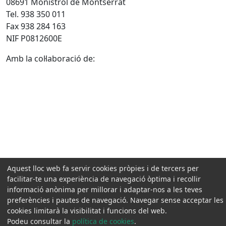
08691 Monistrol de Montserrat
Tel. 938 350 011
Fax 938 284 163
NIF P0812600E
Amb la col·laboració de:
Aquest lloc web fa servir cookies pròpies i de tercers per
facilitar-te una experiència de navegació òptima i recollir
informació anònima per millorar i adaptar-nos a les teves
preferències i pautes de navegació. Navegar sense acceptar les
cookies limitarà la visibilitat i funcions del web.
Podeu consultar la
política de cookies
.