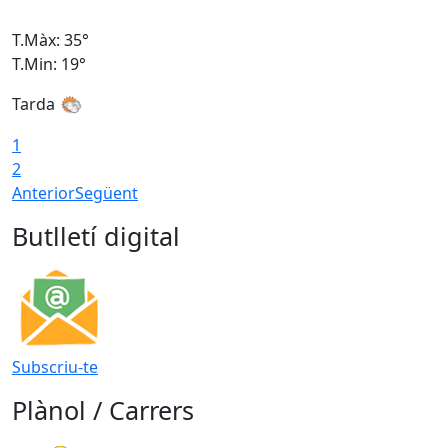
T.Màx: 35°
T
T.Min: 19°
T
Tarda
T
1
2
Anterior
Següent
Butlletí digital
Subscriu-te
Plànol / Carrers