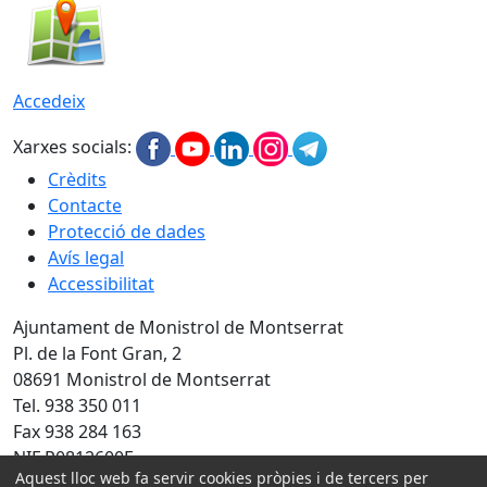
Accedeix
Xarxes socials:
Crèdits
Contacte
Protecció de dades
Avís legal
Accessibilitat
Ajuntament de Monistrol de Montserrat
Pl. de la Font Gran, 2
08691 Monistrol de Montserrat
Tel. 938 350 011
Fax 938 284 163
NIF P0812600E
Aquest lloc web fa servir cookies pròpies i de tercers per