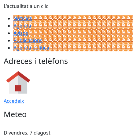
L'actualitat a un clic
Notícies
Agenda
Avisos
Publicacions
Agenda política
Adreces i telèfons
Accedeix
Meteo
Divendres, 7 d’agost
D