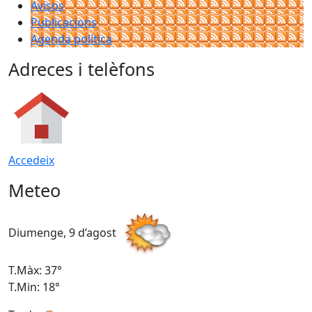
Avisos
Publicacions
Agenda política
Adreces i telèfons
Accedeix
Meteo
Diumenge, 9 d’agost
D
T.Màx: 37°
T
T.Min: 18°
T