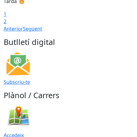
Tarda
T
1
2
Anterior
Següent
Butlletí digital
Subscriu-te
Plànol / Carrers
Accedeix