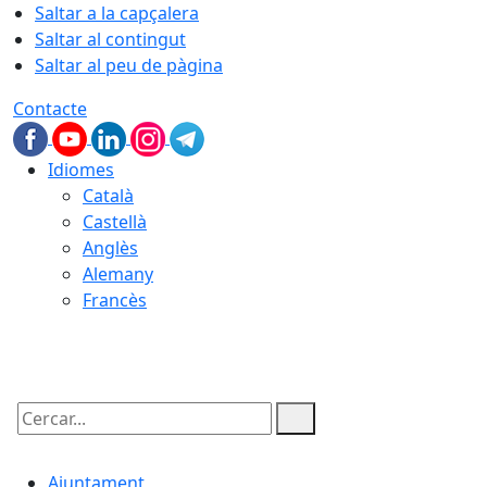
Saltar a la capçalera
Saltar al contingut
Saltar al peu de pàgina
Contacte
Idiomes
Català
Castellà
Anglès
Alemany
Francès
06.08.2026 | 06:39
Cercar:
Ajuntament