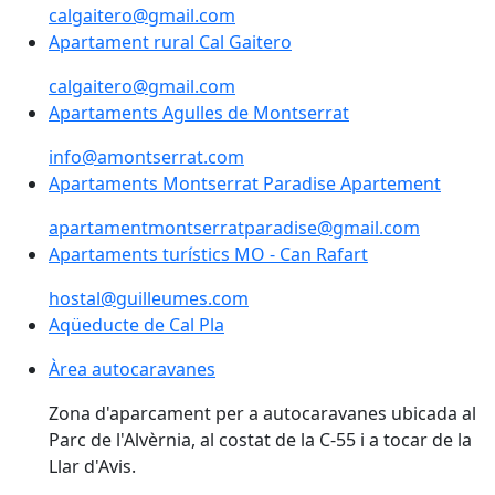
calgaitero@gmail.com
Apartament rural Cal Gaitero
Apartament rural Cal Gaitero
calgaitero@gmail.com
Apartaments Agulles de Montserrat
Apartaments Agulles de Montserrat
info@amontserrat.com
Apartaments Montserrat Paradise Apartement
apartamentmontserratparadise@gmail.com
Apartaments turístics MO - Can Rafart
Apartaments turístics MO - Can Rafart
hostal@guilleumes.com
Aqüeducte de Cal Pla
Aqüeducte de Cal Pla
Àrea autocaravanes
Zona d'aparcament per a autocaravanes ubicada al
Parc de l'Alvèrnia, al costat de la C-55 i a tocar de la
Llar d'Avis.