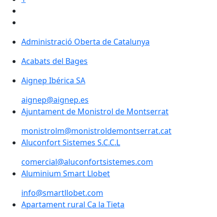
Administració Oberta de Catalunya
Administració Oberta de Catalunya
Acabats del Bages
Aignep Ibérica SA
aignep@aignep.es
Ajuntament de Monistrol de Montserrat
monistrolm@monistroldemontserrat.cat
Aluconfort Sistemes S.C.C.L
comercial@aluconfortsistemes.com
Aluminium Smart Llobet
info@smartllobet.com
Apartament rural Ca la Tieta
Apartament rural Ca la Tieta