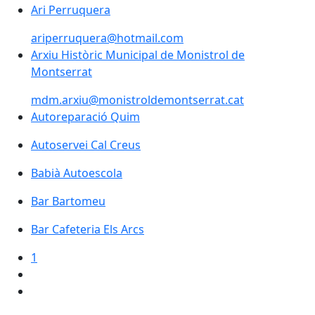
Ari Perruquera
Ari Perruquera
ariperruquera@hotmail.com
Arxiu Històric Municipal de Monistrol de
Montserrat
mdm.arxiu@monistroldemontserrat.cat
Autoreparació Quim
Autoservei Cal Creus
Babià Autoescola
Bar Bartomeu
Bar Cafeteria Els Arcs
1