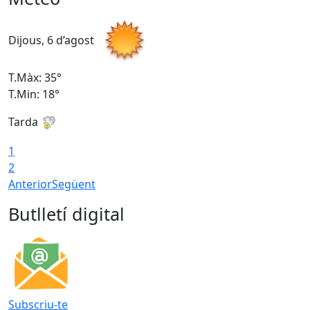
Dijous, 6 d’agost
D
T.Màx: 35°
T
T.Min: 18°
T
Tarda
T
1
2
Anterior
Següent
Butlletí digital
Subscriu-te