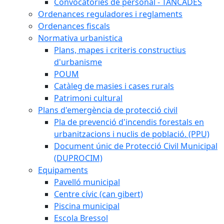
Convocatòries de personal - TANCADES
Ordenances reguladores i reglaments
Ordenances fiscals
Normativa urbanistica
Plans, mapes i criteris constructius
d'urbanisme
POUM
Catàleg de masies i cases rurals
Patrimoni cultural
Plans d'emergència de protecció civil
Pla de prevenció d'incendis forestals en
urbanitzacions i nuclis de població. (PPU)
Document únic de Protecció Civil Municipal
(DUPROCIM)
Equipaments
Pavelló municipal
Centre cívic (can gibert)
Piscina municipal
Escola Bressol