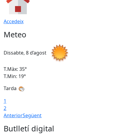
Accedeix
Meteo
Dissabte, 8 d’agost
D
T.Màx: 35°
T
T.Min: 19°
T
Tarda
1
2
Anterior
Següent
Butlletí digital