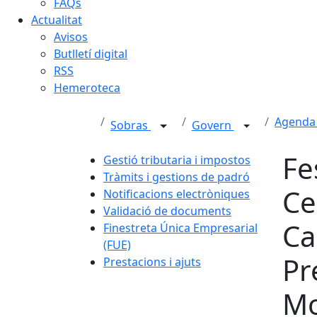
FAQs
Actualitat
Avisos
Butlletí digital
RSS
Hemeroteca
Agenda 
Sobras
Govern
Fe
Gestió tributaria i impostos
Tràmits i gestions de padró
Ce
Notificacions electròniques
Validació de documents
Ca
Finestreta Única Empresarial
(FUE)
Pr
Prestacions i ajuts
Mo