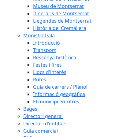
Museu de Montserrat
Itineraris de Montserrat
Llegendes de Montserrat
Història del Cremallera
Monistrol vila
Introducció
Transport
Ressenya històrica
Festes i fires
Llocs d'interès
Rutes
Guia de carrers / Plànol
Informació geogràfica
El municipi en xifres
Bages
Directori general
Directori d'entitats
Guia comercial