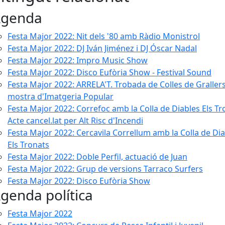
genda
Festa Major 2022: Nit dels '80 amb Ràdio Monistrol
Festa Major 2022: DJ Iván Jiménez i DJ Óscar Nadal
Festa Major 2022: Impro Music Show
Festa Major 2022: Disco Eufòria Show - Festival Sound
Festa Major 2022: ARRELA'T. Trobada de Colles de Grallers
mostra d'Imatgeria Popular
Festa Major 2022: Correfoc amb la Colla de Diables Els Tr
Acte cancel.lat per Alt Risc d'Incendi
Festa Major 2022: Cercavila Correllum amb la Colla de Di
Els Tronats
Festa Major 2022: Doble Perfil, actuació de Juan
Festa Major 2022: Grup de versions Tarraco Surfers
Festa Major 2022: Disco Eufòria Show
genda política
Festa Major 2022