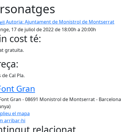
rsonatges
Autoria: Ajuntament de Monistrol de Montserrat
ge, 17 de juliol de 2022 de 18:00h a 20:00h
n cost té:
at gratuïta.
eça:
 de Cal Pla.
Font Gran
Font Gran - 08691 Monistrol de Montserrat - Barcelona
unya)
plieu el mapa
 arribar-hi
Leaflet
| ©
OpenStreetMap
con
tingut relacionat