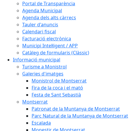
Portal de Transparència
Agenda Municipal
Agenda dels alts càrrecs
Tauler d'anuncis
Calendari fiscal
Facturació electrònica
Municipi Intel·ligent / APP
Catàleg de formularis (Clàssic)
Informació municipal
Turisme a Monistrol
Galeries d'imatges
Monistrol de Montserrat
Fira de la coca i el mató
Festa de Sant Sebastià
Montserrat
Patronat de la Muntanya de Montserrat
Parc Natural de la Muntanya de Montserrat
Escalada
Monestir de Montserrat