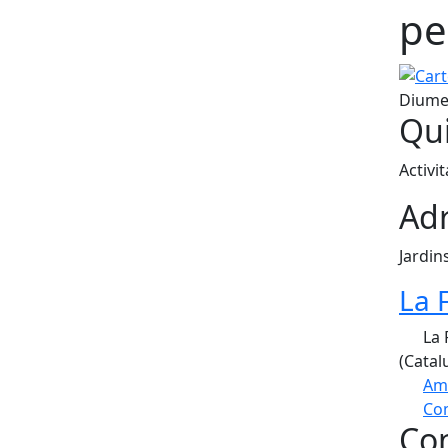
pe
Cartell
Diumen
Qui
Activit
Adr
Jardins
La 
La 
(Catal
Am
Com
Con
+