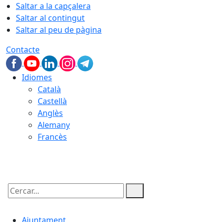
Saltar a la capçalera
Saltar al contingut
Saltar al peu de pàgina
Contacte
Idiomes
Català
Castellà
Anglès
Alemany
Francès
08.08.2026 | 22:46
Cercar:
Ajuntament