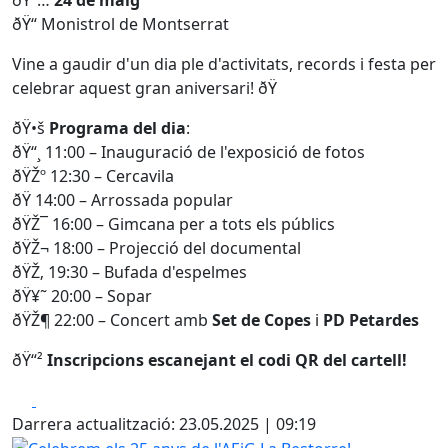
ðŸ“ Monistrol de Montserrat
Vine a gaudir d'un dia ple d'activitats, records i festa per
celebrar aquest gran aniversari! ðŸ
ðŸ•š
Programa del dia
:
ðŸ“¸ 11:00 – Inauguració de l'exposició de fotos
ðŸŽº 12:30 – Cercavila
ðŸ 14:00 – Arrossada popular
ðŸŽ¯ 16:00 – Gimcana per a tots els públics
ðŸŽ¬ 18:00 – Projecció del documental
ðŸŽ‚ 19:30 – Bufada d'espelmes
ðŸ¥˜ 20:00 – Sopar
ðŸŽ¶ 22:00 – Concert amb
Set de Copes
i
PD Petardes
ðŸ“²
Inscripcions escanejant el codi QR del cartell!
Facebook
X
Darrera actualització: 23.05.2025 | 09:19
Celebrem els 25 anys de l'AEiG La Bestorre!