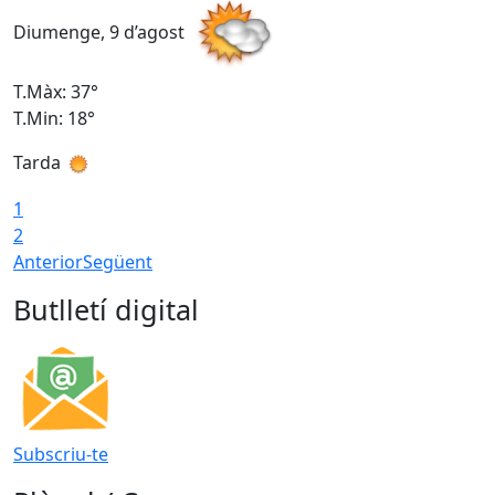
Diumenge, 9 d’agost
D
T.Màx: 37°
T
T.Min: 18°
T
Tarda
T
1
2
Anterior
Següent
Butlletí digital
Subscriu-te