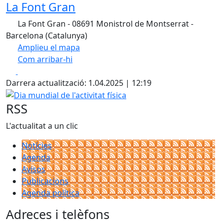
La Font Gran
La Font Gran - 08691 Monistrol de Montserrat -
Barcelona (Catalunya)
Amplieu el mapa
Com arribar-hi
Leaflet
| ©
OpenStreetMap
contributors
Facebook
X
+
Darrera actualització: 1.04.2025 | 12:19
−
Dia mundial de l'activitat física
RSS
L'actualitat a un clic
Notícies
Agenda
Avisos
Publicacions
Agenda política
Adreces i telèfons