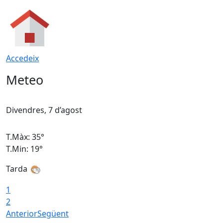
Accedeix
Meteo
Divendres, 7 d’agost
D
T.Màx: 35°
T
T.Min: 19°
T
Tarda
T
1
2
Anterior
Següent