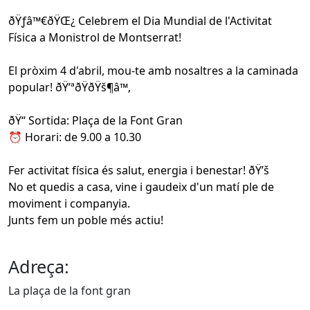
ðŸƒ‍â™€️ðŸŒ¿ Celebrem el Dia Mundial de l'Activitat
Física a Monistrol de Montserrat!
El pròxim 4 d'abril, mou-te amb nosaltres a la caminada
popular! ðŸ’ªðŸðŸš¶‍â™‚️
ðŸ“ Sortida: Plaça de la Font Gran
⏰ Horari: de 9.00 a 10.30
Fer activitat física és salut, energia i benestar! ðŸ’š
No et quedis a casa, vine i gaudeix d'un matí ple de
moviment i companyia.
Junts fem un poble més actiu!
Adreça:
La plaça de la font gran