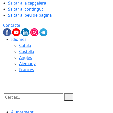
Saltar a la capçalera
Saltar al contingut
Saltar al peu de pàgina
Contacte
Idiomes
Català
Castellà
Anglès
Alemany
Francès
07.08.2026 | 09:24
Cercar:
Ajuntament