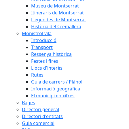
Museu de Montserrat
Itineraris de Montserrat
Llegendes de Montserrat
Història del Cremallera
Monistrol vila
Introducció
Transport
Ressenya històrica
Festes i fires
Llocs d'interès
Rutes
Guia de carrers / Plànol
Informació geogràfica
El municipi en xifres
Bages
Directori general
Directori d'entitats
Guia comercial