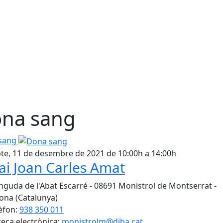
na sang
sang
te, 11 de desembre de 2021 de 10:00h a 14:00h
ai Joan Carles Amat
nguda de l'Abat Escarré - 08691 Monistrol de Montserrat -
ona (Catalunya)
èfon:
938 350 011
eça electrònica:
monistrolm@diba.cat