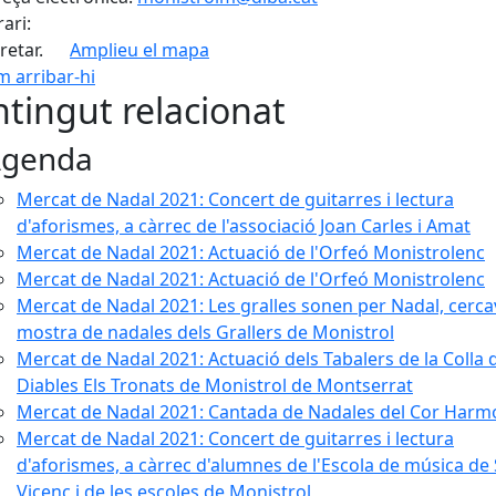
ari:
retar.
Amplieu el mapa
 arribar-hi
Leaflet
| ©
OpenStreetMap
con
tingut relacionat
genda
Mercat de Nadal 2021: Concert de guitarres i lectura
d'aforismes, a càrrec de l'associació Joan Carles i Amat
Mercat de Nadal 2021: Actuació de l'Orfeó Monistrolenc
Mercat de Nadal 2021: Actuació de l'Orfeó Monistrolenc
Mercat de Nadal 2021: Les gralles sonen per Nadal, cercav
mostra de nadales dels Grallers de Monistrol
Mercat de Nadal 2021: Actuació dels Tabalers de la Colla 
Diables Els Tronats de Monistrol de Montserrat
Mercat de Nadal 2021: Cantada de Nadales del Cor Harm
Mercat de Nadal 2021: Concert de guitarres i lectura
d'aforismes, a càrrec d'alumnes de l'Escola de música de
Vicenç i de les escoles de Monistrol