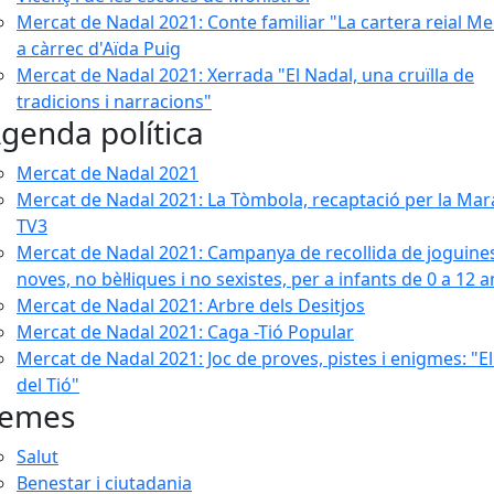
Mercat de Nadal 2021: Conte familiar "La cartera reial Mel
a càrrec d'Aïda Puig
Mercat de Nadal 2021: Xerrada "El Nadal, una cruïlla de
tradicions i narracions"
genda política
Mercat de Nadal 2021
Mercat de Nadal 2021: La Tòmbola, recaptació per la Mar
TV3
Mercat de Nadal 2021: Campanya de recollida de joguine
noves, no bèl·liques i no sexistes, per a infants de 0 a 12 a
Mercat de Nadal 2021: Arbre dels Desitjos
Mercat de Nadal 2021: Caga -Tió Popular
Mercat de Nadal 2021: Joc de proves, pistes i enigmes: "El
del Tió"
emes
Salut
Benestar i ciutadania