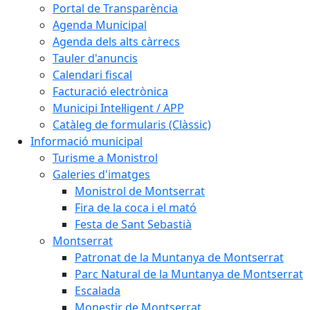
Portal de Transparència
Agenda Municipal
Agenda dels alts càrrecs
Tauler d'anuncis
Calendari fiscal
Facturació electrònica
Municipi Intel·ligent / APP
Catàleg de formularis (Clàssic)
Informació municipal
Turisme a Monistrol
Galeries d'imatges
Monistrol de Montserrat
Fira de la coca i el mató
Festa de Sant Sebastià
Montserrat
Patronat de la Muntanya de Montserrat
Parc Natural de la Muntanya de Montserrat
Escalada
Monestir de Montserrat