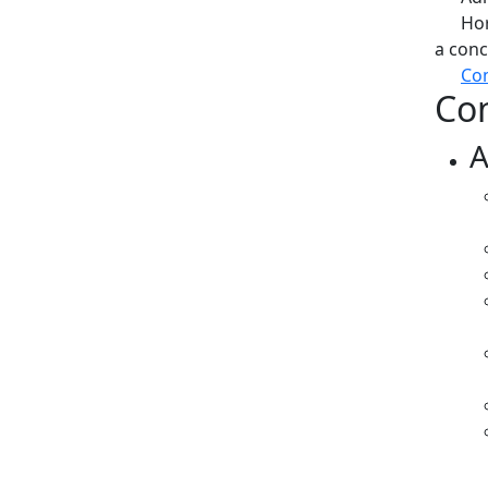
Hor
a conc
Com
Con
+
A
−