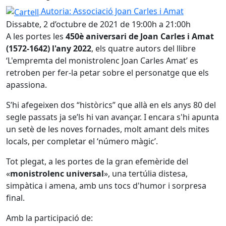
Cartell
Autoria: Associació Joan Carles i Amat
Dissabte, 2 d’octubre de 2021 de 19:00h a 21:00h
A les portes les
450è aniversari de Joan Carles i Amat
(1572-1642) l'any 2022
, els quatre autors del llibre
‘L'empremta del monistrolenc Joan Carles Amat’ es
retroben per fer-la petar sobre el personatge que els
apassiona.
S’hi afegeixen dos “històrics” que allà en els anys 80 del
segle passats ja se’ls hi van avançar. I encara s'hi apunta
un setè de les noves fornades, molt amant dels mites
locals, per completar el ‘número màgic’.
Tot plegat, a les portes de la gran efemèride del
«
monistrolenc universal
», una tertúlia distesa,
simpàtica i amena, amb uns tocs d'humor i sorpresa
final.
Amb la participació de: