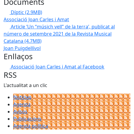
Documents
Díptic
(2.9MB)
Associació Joan Carles i Amat
Article ‘Un “músich vell” de la terra’, publicat al
número de setembre 2021 de la Revista Musical
Catalana
(4.7MB)
Joan Puigdellívol
Enllaços
Associació Joan Carles i Amat al Facebook
RSS
L'actualitat a un clic
Notícies
Agenda
Avisos
Publicacions
Agenda política