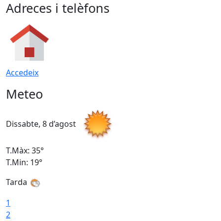
Adreces i telèfons
Accedeix
Meteo
Dissabte, 8 d’agost
D
T.Màx: 35°
T
T.Min: 19°
T
Tarda
1
2