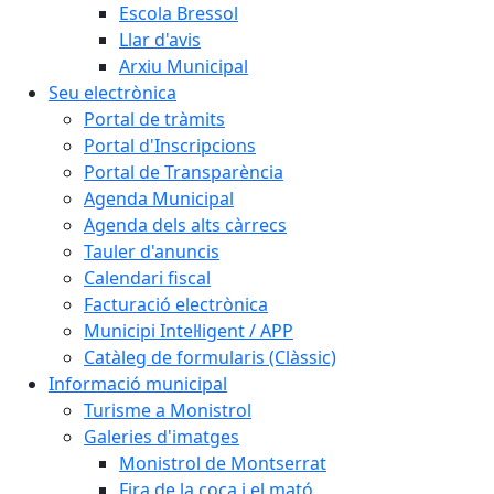
Escola Bressol
Llar d'avis
Arxiu Municipal
Seu electrònica
Portal de tràmits
Portal d'Inscripcions
Portal de Transparència
Agenda Municipal
Agenda dels alts càrrecs
Tauler d'anuncis
Calendari fiscal
Facturació electrònica
Municipi Intel·ligent / APP
Catàleg de formularis (Clàssic)
Informació municipal
Turisme a Monistrol
Galeries d'imatges
Monistrol de Montserrat
Fira de la coca i el mató