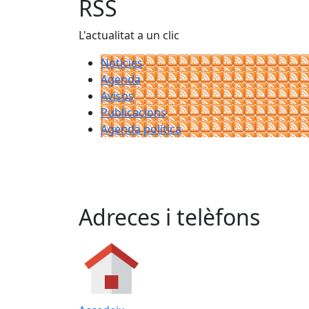
RSS
L'actualitat a un clic
Notícies
Agenda
Avisos
Publicacions
Agenda política
Adreces i telèfons