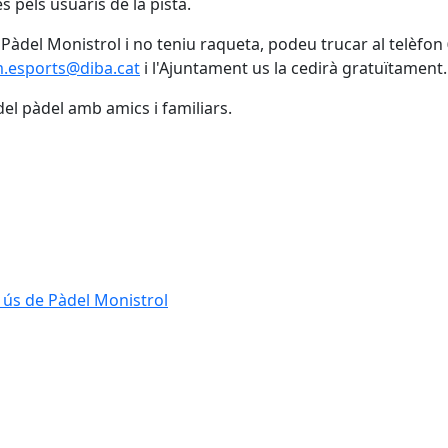
s pels usuaris de la pista.
 Pàdel Monistrol i no teniu raqueta, podeu trucar al telèfon
esports@diba.cat
i l'Ajuntament us la cedirà gratuïtament.
el pàdel amb amics i familiars.
 ús de Pàdel Monistrol