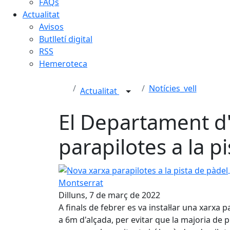
FAQs
Actualitat
Avisos
Butlletí digital
RSS
Hemeroteca
Notícies_vell
Actualitat
El Departament d'E
parapilotes a la p
Nova xarxa parapilotes a la pista de pàdel
Montserrat
Dilluns, 7 de març de 2022
A finals de febrer es va instal·lar una xarxa p
a 6m d'alçada, per evitar que la majoria de pil