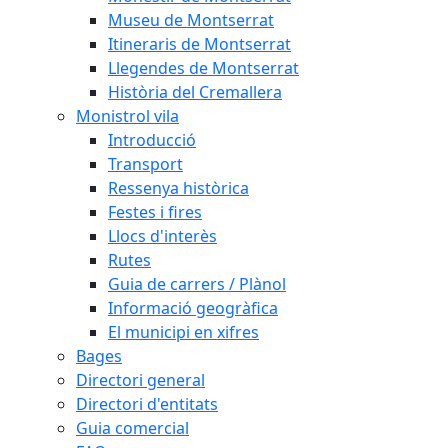
Museu de Montserrat
Itineraris de Montserrat
Llegendes de Montserrat
Història del Cremallera
Monistrol vila
Introducció
Transport
Ressenya històrica
Festes i fires
Llocs d'interès
Rutes
Guia de carrers / Plànol
Informació geogràfica
El municipi en xifres
Bages
Directori general
Directori d'entitats
Guia comercial