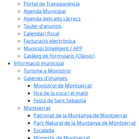
Portal de Transparència
Agenda Municipal
Agenda dels alts càrrecs
Tauler d'anuncis
Calendari fiscal
Facturació electrònica
Municipi Intel·ligent / APP
Catàleg de formularis (Clàssic)
Informació municipal
Turisme a Monistrol
Galeries d'imatges
Monistrol de Montserrat
Fira de la coca i el mató
Festa de Sant Sebastià
Montserrat
Patronat de la Muntanya de Montserrat
Parc Natural de la Muntanya de Montserrat
Escalada
Monestir de Montserrat