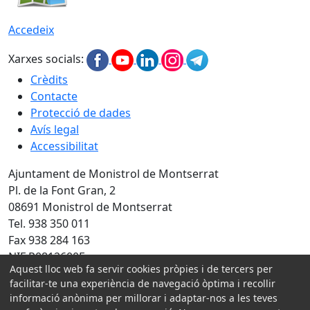
Accedeix
Xarxes socials:
Crèdits
Contacte
Protecció de dades
Avís legal
Accessibilitat
Ajuntament de Monistrol de Montserrat
Pl. de la Font Gran, 2
08691 Monistrol de Montserrat
Tel. 938 350 011
Fax 938 284 163
NIF P0812600E
Aquest lloc web fa servir cookies pròpies i de tercers per
facilitar-te una experiència de navegació òptima i recollir
Amb la col·laboració de:
informació anònima per millorar i adaptar-nos a les teves