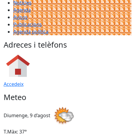
Notícies
Agenda
Avisos
Publicacions
Agenda política
Adreces i telèfons
Accedeix
Meteo
Diumenge, 9 d’agost
D
T.Màx: 37°
T