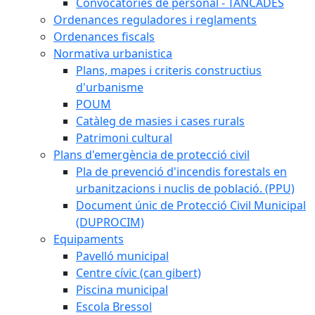
Convocatòries de personal - TANCADES
Ordenances reguladores i reglaments
Ordenances fiscals
Normativa urbanistica
Plans, mapes i criteris constructius
d'urbanisme
POUM
Catàleg de masies i cases rurals
Patrimoni cultural
Plans d'emergència de protecció civil
Pla de prevenció d'incendis forestals en
urbanitzacions i nuclis de població. (PPU)
Document únic de Protecció Civil Municipal
(DUPROCIM)
Equipaments
Pavelló municipal
Centre cívic (can gibert)
Piscina municipal
Escola Bressol