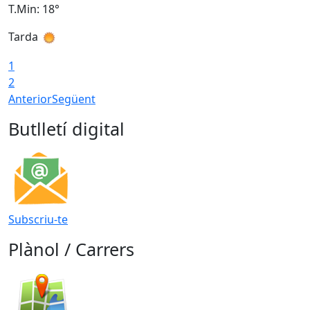
T.Min: 18°
T
Tarda
T
1
2
Anterior
Següent
Butlletí digital
Subscriu-te
Plànol / Carrers