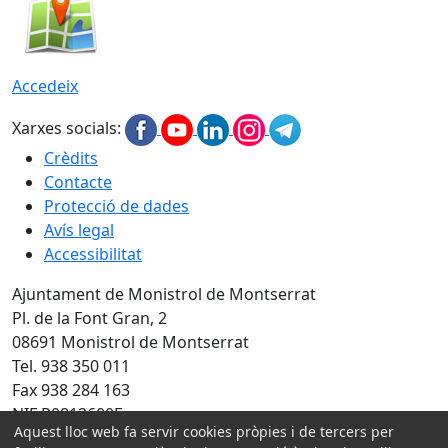
Accedeix
Xarxes socials:
Crèdits
Contacte
Protecció de dades
Avís legal
Accessibilitat
Ajuntament de Monistrol de Montserrat
Pl. de la Font Gran, 2
08691 Monistrol de Montserrat
Tel. 938 350 011
Fax 938 284 163
NIF P0812600E
Aquest lloc web fa servir cookies pròpies i de tercers per