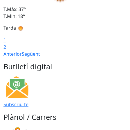
T.Màx: 37°
T
T.Min: 18°
T
Tarda
T
1
2
Anterior
Següent
Butlletí digital
Subscriu-te
Plànol / Carrers