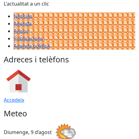
L'actualitat a un clic
Notícies
Agenda
Avisos
Publicacions
Agenda política
Adreces i telèfons
Accedeix
Meteo
Diumenge, 9 d’agost
D