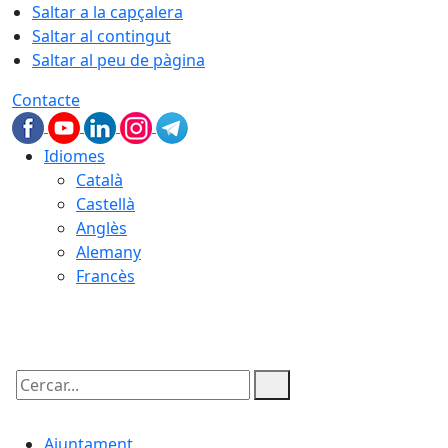
Saltar a la capçalera
Saltar al contingut
Saltar al peu de pàgina
Contacte
Idiomes
Català
Castellà
Anglès
Alemany
Francès
07.08.2026 | 04:04
Cercar:
Ajuntament