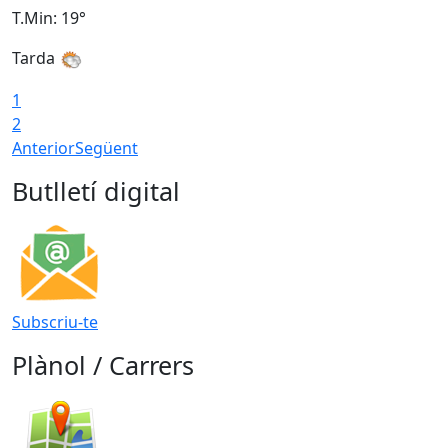
T.Min: 19°
T
Tarda
T
1
2
Anterior
Següent
Butlletí digital
Subscriu-te
Plànol / Carrers