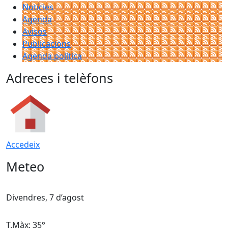
Notícies
Agenda
Avisos
Publicacions
Agenda política
Adreces i telèfons
Accedeix
Meteo
Divendres, 7 d’agost
D
T.Màx: 35°
T