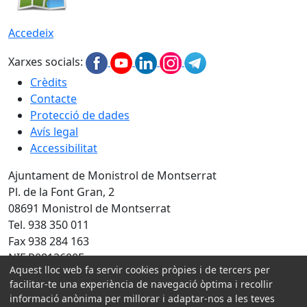
Accedeix
Xarxes socials:
Crèdits
Contacte
Protecció de dades
Avís legal
Accessibilitat
Ajuntament de Monistrol de Montserrat
Pl. de la Font Gran, 2
08691 Monistrol de Montserrat
Tel. 938 350 011
Fax 938 284 163
NIF P0812600E
Aquest lloc web fa servir cookies pròpies i de tercers per
Amb la col·laboració de:
facilitar-te una experiència de navegació òptima i recollir
informació anònima per millorar i adaptar-nos a les teves