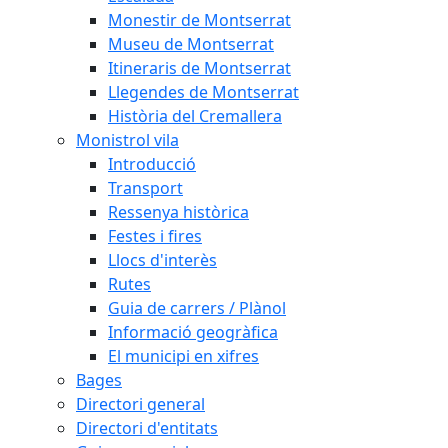
Monestir de Montserrat
Museu de Montserrat
Itineraris de Montserrat
Llegendes de Montserrat
Història del Cremallera
Monistrol vila
Introducció
Transport
Ressenya històrica
Festes i fires
Llocs d'interès
Rutes
Guia de carrers / Plànol
Informació geogràfica
El municipi en xifres
Bages
Directori general
Directori d'entitats