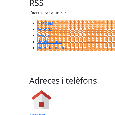
RSS
L'actualitat a un clic
Notícies
Agenda
Avisos
Publicacions
Agenda política
Adreces i telèfons