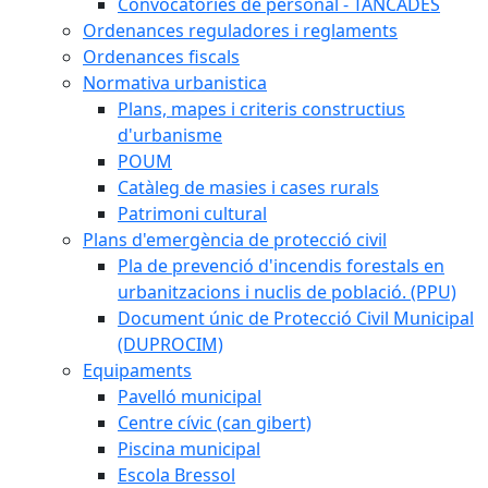
Convocatòries de personal - TANCADES
Ordenances reguladores i reglaments
Ordenances fiscals
Normativa urbanistica
Plans, mapes i criteris constructius
d'urbanisme
POUM
Catàleg de masies i cases rurals
Patrimoni cultural
Plans d'emergència de protecció civil
Pla de prevenció d'incendis forestals en
urbanitzacions i nuclis de població. (PPU)
Document únic de Protecció Civil Municipal
(DUPROCIM)
Equipaments
Pavelló municipal
Centre cívic (can gibert)
Piscina municipal
Escola Bressol