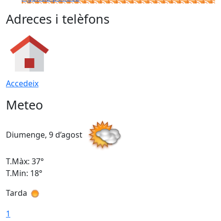
Adreces i telèfons
Accedeix
Meteo
Diumenge, 9 d’agost
D
T.Màx: 37°
T
T.Min: 18°
T
Tarda
T
1