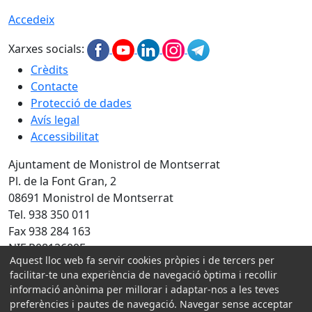
Accedeix
Xarxes socials:
Crèdits
Contacte
Protecció de dades
Avís legal
Accessibilitat
Ajuntament de Monistrol de Montserrat
Pl. de la Font Gran, 2
08691 Monistrol de Montserrat
Tel. 938 350 011
Fax 938 284 163
NIF P0812600E
Aquest lloc web fa servir cookies pròpies i de tercers per
Amb la col·laboració de:
facilitar-te una experiència de navegació òptima i recollir
informació anònima per millorar i adaptar-nos a les teves
preferències i pautes de navegació. Navegar sense acceptar