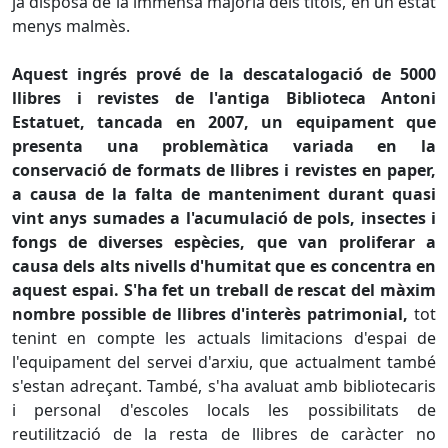
ja disposa de la immensa majoria dels títols,
en
un estat
menys malmès.
Aquest ingrés prové de la descatalogació de 5000
llibres i revistes de l'antiga Biblioteca Antoni
Estatuet
, tancada en 2007, un equipament que
presenta una problemàtica variada en la
conservació de formats de llibres i revistes en paper,
a causa de la falta de manteniment durant quasi
vint anys sumades a l'acumulació de pols, insectes i
fongs de diverses espècies, que van proliferar a
causa dels alts nivells d'humitat que es concentra en
aquest espai. S'ha fet un treball de rescat del màxim
nombre possible de llibres d'interès patrimonial,
tot
tenint en compte les actuals limitacions d'espai de
l'equipament del servei d'arxiu, que actualment també
s'estan adreçant. També, s'ha avaluat amb bibliotecaris
i personal d'escoles locals les possibilitats de
reutilització de la resta de
llibres
de caràcter no