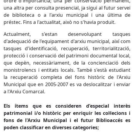
ordre d'importància; una per conservació permanent,
una altra per consulta presencial, ja sigui al futur servei
de biblioteca o a l'arxiu municipal i una última de
préstec. F
ins
a l'actualitat, això no s'havia produït.
Actualment, s'estan desenvolupant tasques
d'adequació de l'equipament d'arxiu municipal, així com
tasques d'identificació, recuperació, territorialització,
protecció i conservació del patrimoni documental local,
que depèn, necessàriament, de la concienciació dels
monistrolencs i entitats locals. També s'està estudiant
la recuperació completa del fons històric de l'Arxiu
Municipal que en 2005-2007 es va deslocalitzar i enviar
a l'Arxiu Comarcal.
Els ítems que es consideren d'especial interès
patrimonial
i/o
històric per enriquir les col·lecions i
fons de l'Arxiu Municipal i el futur
Biblioaccés
es
poden classificar en diverses categories
;