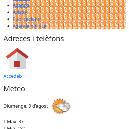
Agenda
Avisos
Publicacions
Agenda política
Adreces i telèfons
Accedeix
Meteo
Diumenge, 9 d’agost
D
T.Màx: 37°
T
T.Min: 18°
T