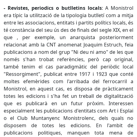
- Revistes, periodics o butlletins locals
: A Monistrol
era típic la utilització de la tipologia butlletí com a mitja
entre les associacions, entitats i partits polítics locals,
és
té constància del seu ús des de finals del segle XIX, en el
que
,
per exemple, un anarquista posteriorment
relacionat amb la CNT anomenat Joaquim
Estruch
, feia
publicacions a nom del grup "Ni deu ni amo" de les que
només s'han trobat referències, però cap original,
també tenim el cas paradigmàtic del periòdic local
"Ressorgiment", publicat entre 1917 i 1923 que conté
moltes efemèrides com l'arribada del ferrocarril a
Monistrol, en aquest cas, es disposa de pràcticament
totes les edicions i s'ha fet un treball de digitalització
que es publicarà en un futur pròxim. Interessen
especialment les publicacions d'entitats com Art i Esplai
o el Club Muntanyenc Monistrolenc, dels quals no
disposem de totes les edicions. En l'ambit de
publicacions politiques, manquen tota mena de