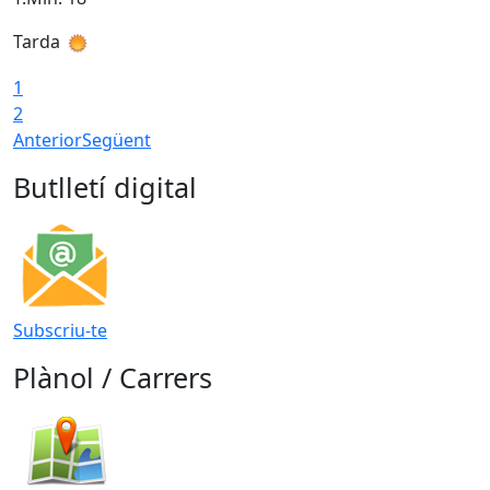
Tarda
T
1
2
Anterior
Següent
Butlletí digital
Subscriu-te
Plànol / Carrers