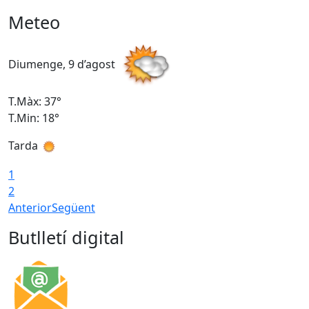
Meteo
Diumenge, 9 d’agost
D
T.Màx: 37°
T
T.Min: 18°
T
Tarda
T
1
2
Anterior
Següent
Butlletí digital