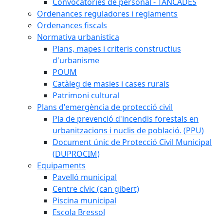
Convocatòries de personal - TANCADES
Ordenances reguladores i reglaments
Ordenances fiscals
Normativa urbanistica
Plans, mapes i criteris constructius
d'urbanisme
POUM
Catàleg de masies i cases rurals
Patrimoni cultural
Plans d'emergència de protecció civil
Pla de prevenció d'incendis forestals en
urbanitzacions i nuclis de població. (PPU)
Document únic de Protecció Civil Municipal
(DUPROCIM)
Equipaments
Pavelló municipal
Centre cívic (can gibert)
Piscina municipal
Escola Bressol