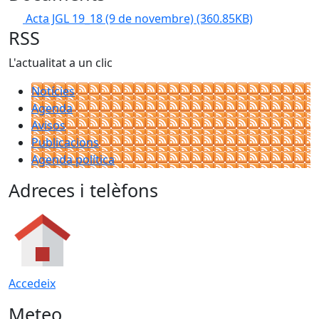
Acta JGL 19_18 (9 de novembre)
(360.85KB)
RSS
L'actualitat a un clic
Notícies
Agenda
Avisos
Publicacions
Agenda política
Adreces i telèfons
Accedeix
Meteo