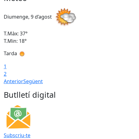
Diumenge, 9 d’agost
D
T.Màx: 37°
T
T.Min: 18°
T
Tarda
T
1
2
Anterior
Següent
Butlletí digital
Subscriu-te