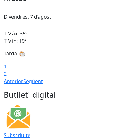
Divendres, 7 d’agost
D
T.Màx: 35°
T
T.Min: 19°
T
Tarda
T
1
2
Anterior
Següent
Butlletí digital
Subscriu-te