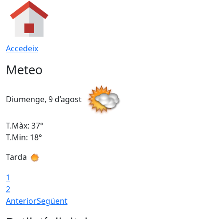
Accedeix
Meteo
Diumenge, 9 d’agost
D
T.Màx: 37°
T
T.Min: 18°
T
Tarda
T
1
2
Anterior
Següent