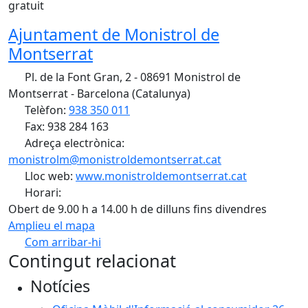
gratuit
Ajuntament de Monistrol de
Montserrat
Pl. de la Font Gran, 2 - 08691 Monistrol de
Montserrat - Barcelona (Catalunya)
Telèfon:
938 350 011
Fax: 938 284 163
Adreça electrònica:
monistrolm@monistroldemontserrat.cat
Lloc web:
www.monistroldemontserrat.cat
Horari:
Obert de 9.00 h a 14.00 h de dilluns fins divendres
Amplieu el mapa
Com arribar-hi
Leaflet
| ©
OpenStreetMap
contributors
Contingut relacionat
+
Notícies
−