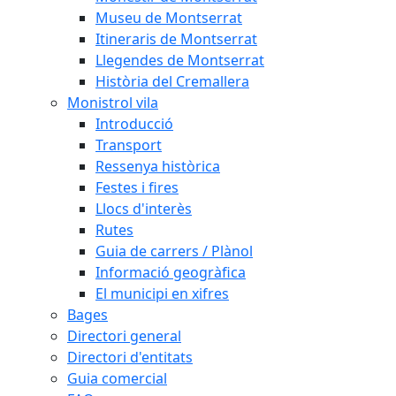
Museu de Montserrat
Itineraris de Montserrat
Llegendes de Montserrat
Història del Cremallera
Monistrol vila
Introducció
Transport
Ressenya històrica
Festes i fires
Llocs d'interès
Rutes
Guia de carrers / Plànol
Informació geogràfica
El municipi en xifres
Bages
Directori general
Directori d'entitats
Guia comercial