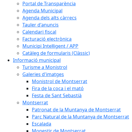
Portal de Transparència
Agenda Municipal
Agenda dels alts càrrecs
Tauler d'anuncis
Calendari fiscal
Facturació electrònica
Municipi Intel·ligent / APP
Catàleg de formularis (Clàssic)
Informació municipal
Turisme a Monistrol
Galeries d'imatges
Monistrol de Montserrat
Fira de la coca i el mató
Festa de Sant Sebastià
Montserrat
Patronat de la Muntanya de Montserrat
Parc Natural de la Muntanya de Montserrat
Escalada
Monestir de Montserrat