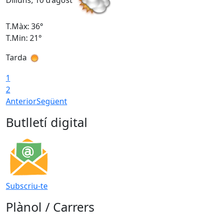
Dilluns, 10 d’agost
D
T.Màx: 36°
T
T.Min: 21°
T
Tarda
T
1
2
Anterior
Següent
Butlletí digital
Subscriu-te
Plànol / Carrers