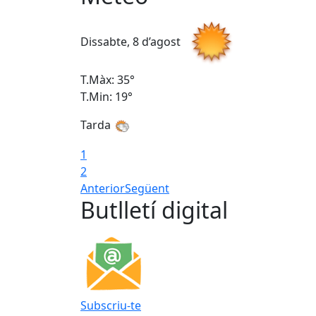
Dissabte, 8 d’agost
T.Màx: 35°
T.Min: 19°
Tarda
1
2
Anterior
Següent
Butlletí digital
Subscriu-te