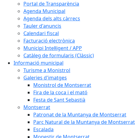
Portal de Transparència
Agenda Municipal
Agenda dels alts càrrecs
Tauler d'anuncis
Calendari fiscal
Facturació electrònica
Municipi Intel·ligent / APP
Catàleg de formularis (Clàssic)
Informació municipal
Turisme a Monistrol
Galeries d'imatges
Monistrol de Montserrat
Fira de la coca i el mató
Festa de Sant Sebastià
Montserrat
Patronat de la Muntanya de Montserrat
Parc Natural de la Muntanya de Montserrat
Escalada
Monestir de Montserrat