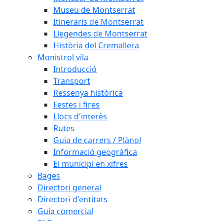
Museu de Montserrat
Itineraris de Montserrat
Llegendes de Montserrat
Història del Cremallera
Monistrol vila
Introducció
Transport
Ressenya històrica
Festes i fires
Llocs d'interès
Rutes
Guia de carrers / Plànol
Informació geogràfica
El municipi en xifres
Bages
Directori general
Directori d'entitats
Guia comercial