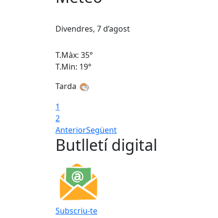
Divendres, 7 d’agost
T.Màx: 35°
T.Min: 19°
Tarda
1
2
Anterior
Següent
Butlletí digital
Subscriu-te