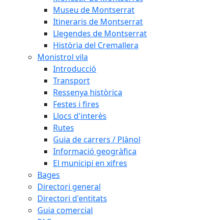
Museu de Montserrat
Itineraris de Montserrat
Llegendes de Montserrat
Història del Cremallera
Monistrol vila
Introducció
Transport
Ressenya històrica
Festes i fires
Llocs d'interès
Rutes
Guia de carrers / Plànol
Informació geogràfica
El municipi en xifres
Bages
Directori general
Directori d'entitats
Guia comercial