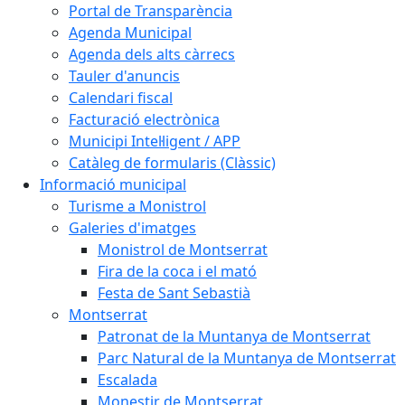
Portal de Transparència
Agenda Municipal
Agenda dels alts càrrecs
Tauler d'anuncis
Calendari fiscal
Facturació electrònica
Municipi Intel·ligent / APP
Catàleg de formularis (Clàssic)
Informació municipal
Turisme a Monistrol
Galeries d'imatges
Monistrol de Montserrat
Fira de la coca i el mató
Festa de Sant Sebastià
Montserrat
Patronat de la Muntanya de Montserrat
Parc Natural de la Muntanya de Montserrat
Escalada
Monestir de Montserrat