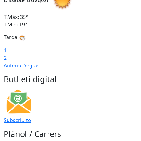
Dissabte, 8 d’agost
D
T.Màx: 35°
T
T.Min: 19°
T
Tarda
1
2
Anterior
Següent
Butlletí digital
Subscriu-te
Plànol / Carrers