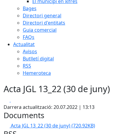
El municipi en xifres
Bages
Directori general
Directori d'entitats
Guia comercial
FAQs
Actualitat
Avisos
Butlletí digital
RSS
Hemeroteca
Acta JGL 13_22 (30 de juny)
Facebook
X
Darrera actualització: 20.07.2022 | 13:13
Documents
Acta JGL 13_22 (30 de juny)
(720.92KB)
RSS