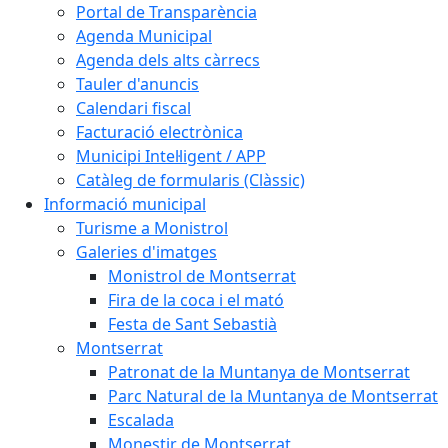
Portal de Transparència
Agenda Municipal
Agenda dels alts càrrecs
Tauler d'anuncis
Calendari fiscal
Facturació electrònica
Municipi Intel·ligent / APP
Catàleg de formularis (Clàssic)
Informació municipal
Turisme a Monistrol
Galeries d'imatges
Monistrol de Montserrat
Fira de la coca i el mató
Festa de Sant Sebastià
Montserrat
Patronat de la Muntanya de Montserrat
Parc Natural de la Muntanya de Montserrat
Escalada
Monestir de Montserrat