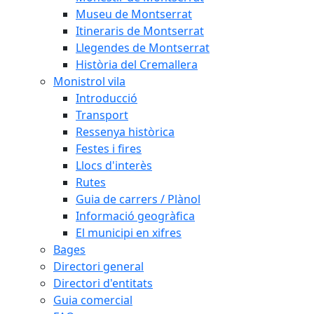
Museu de Montserrat
Itineraris de Montserrat
Llegendes de Montserrat
Història del Cremallera
Monistrol vila
Introducció
Transport
Ressenya històrica
Festes i fires
Llocs d'interès
Rutes
Guia de carrers / Plànol
Informació geogràfica
El municipi en xifres
Bages
Directori general
Directori d'entitats
Guia comercial