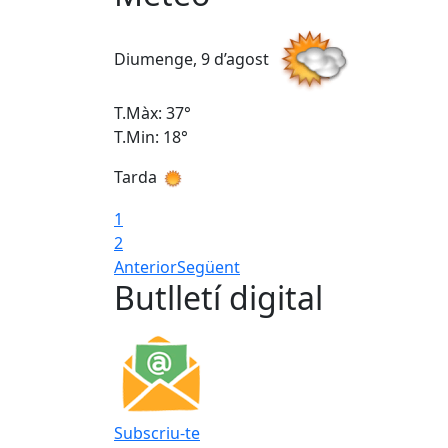
Diumenge, 9 d’agost
T.Màx: 37°
T.Min: 18°
Tarda
1
2
Anterior
Següent
Butlletí digital
Subscriu-te