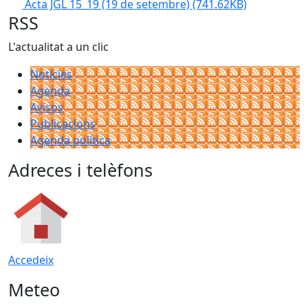
Acta JGL 15_19 (19 de setembre)
(741.62KB)
RSS
L'actualitat a un clic
Notícies
Agenda
Avisos
Publicacions
Agenda política
Adreces i telèfons
Accedeix
Meteo