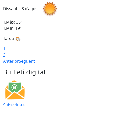
Dissabte, 8 d’agost
D
T.Màx: 35°
T
T.Min: 19°
T
Tarda
1
2
Anterior
Següent
Butlletí digital
Subscriu-te