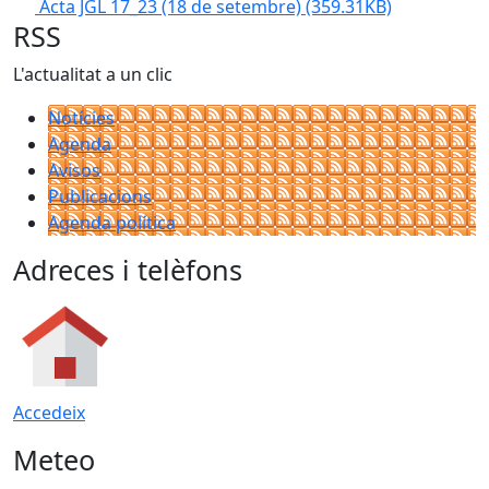
Acta JGL 17_23 (18 de setembre)
(359.31KB)
RSS
L'actualitat a un clic
Notícies
Agenda
Avisos
Publicacions
Agenda política
Adreces i telèfons
Accedeix
Meteo