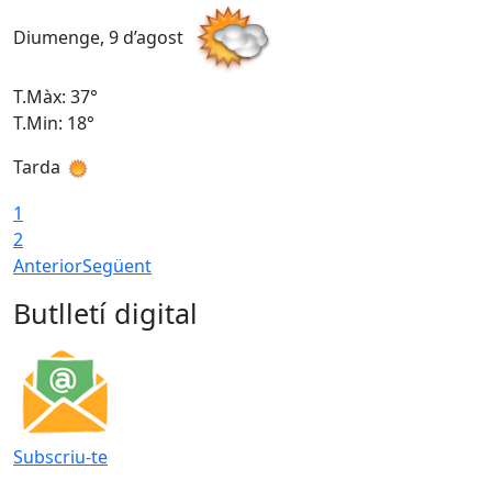
Diumenge, 9 d’agost
D
T.Màx: 37°
T
T.Min: 18°
T
Tarda
T
1
2
Anterior
Següent
Butlletí digital
Subscriu-te