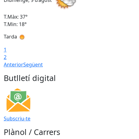
Diumenge, 9 d’agost
D
T.Màx: 37°
T
T.Min: 18°
T
Tarda
T
1
2
Anterior
Següent
Butlletí digital
Subscriu-te
Plànol / Carrers