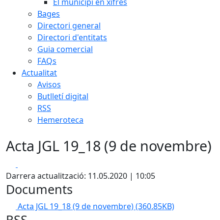
El municipi en xifres
Bages
Directori general
Directori d'entitats
Guia comercial
FAQs
Actualitat
Avisos
Butlletí digital
RSS
Hemeroteca
Acta JGL 19_18 (9 de novembre)
Facebook
X
Darrera actualització: 11.05.2020 | 10:05
Documents
Acta JGL 19_18 (9 de novembre)
(360.85KB)
RSS