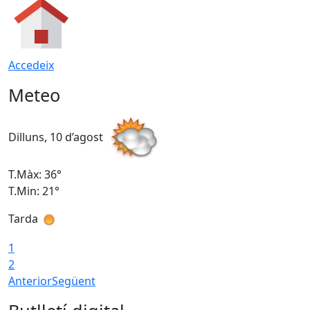
Accedeix
Meteo
Dilluns, 10 d’agost
D
T.Màx: 36°
T
T.Min: 21°
T
Tarda
T
1
2
Anterior
Següent