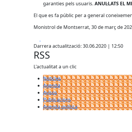
garanties pels usuaris.
ANUL·LATS EL M
El que es fa públic per a general coneixemen
Monistrol de Montserrat, 30 de març de 202
Facebook
X
Darrera actualització: 30.06.2020 | 12:50
RSS
L'actualitat a un clic
Notícies
Agenda
Avisos
Publicacions
Agenda política