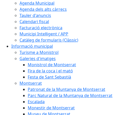
Agenda Municipal
Agenda dels alts càrrecs
Tauler d'anuncis
Calendari fiscal
Facturació electrònica
Municipi Intel·ligent / APP
Catàleg de formularis (Clàssic)
Informació municipal
Turisme a Monistrol
Galeries d'imatges
Monistrol de Montserrat
Fira de la coca i el mató
Festa de Sant Sebastià
Montserrat
Patronat de la Muntanya de Montserrat
Parc Natural de la Muntanya de Montserrat
Escalada
Monestir de Montserrat
Museu de Montserrat