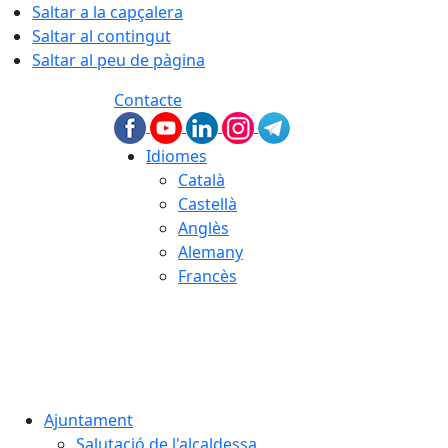
Saltar a la capçalera
Saltar al contingut
Saltar al peu de pàgina
Contacte
Idiomes
Català
Castellà
Anglès
Alemany
Francès
06.08.2026 | 10:24
Ajuntament
Salutació de l'alcaldessa