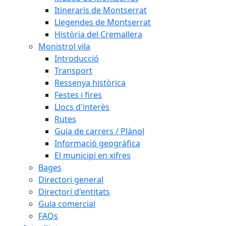
Itineraris de Montserrat
Llegendes de Montserrat
Història del Cremallera
Monistrol vila
Introducció
Transport
Ressenya històrica
Festes i fires
Llocs d'interès
Rutes
Guia de carrers / Plànol
Informació geogràfica
El municipi en xifres
Bages
Directori general
Directori d'entitats
Guia comercial
FAQs