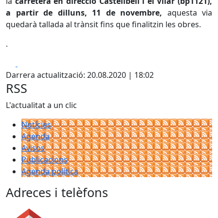
la
carretera en direcció Castellbell i el Vilar (bp1121),
a partir de dilluns, 11 de novembre,
aquesta via
quedarà tallada al trànsit fins que finalitzin les obres.
.
Facebook
X
Darrera actualització: 20.08.2020 | 18:02
RSS
L'actualitat a un clic
Notícies
Agenda
Avisos
Publicacions
Agenda política
Adreces i telèfons