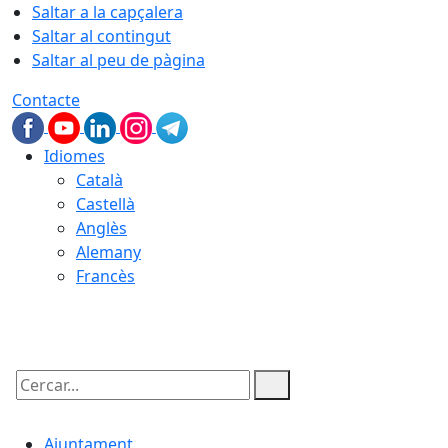
Saltar a la capçalera
Saltar al contingut
Saltar al peu de pàgina
Contacte
Idiomes
Català
Castellà
Anglès
Alemany
Francès
10.08.2026 | 06:22
Cercar:
Ajuntament