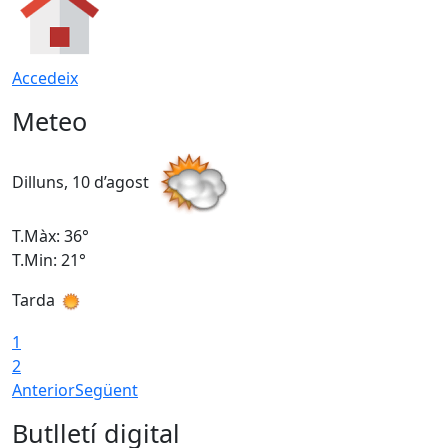
Accedeix
Meteo
Dilluns, 10 d’agost
D
T.Màx: 36°
T
T.Min: 21°
T
Tarda
T
1
2
Anterior
Següent
Butlletí digital