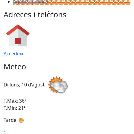
Agenda política
Adreces i telèfons
Accedeix
Meteo
Dilluns, 10 d’agost
D
T.Màx: 36°
T
T.Min: 21°
T
Tarda
T
1