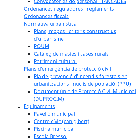
Convocatòries de personal - TANCADES
Ordenances reguladores i reglaments
Ordenances fiscals
Normativa urbanistica
Plans, mapes i criteris constructius
d'urbanisme
POUM
Catàleg de masies i cases rurals
Patrimoni cultural
Plans d'emergència de protecció civil
Pla de prevenció d'incendis forestals en
urbanitzacions i nuclis de població. (PPU)
Document únic de Protecció Civil Municipal
(DUPROCIM)
Equipaments
Pavelló municipal
Centre cívic (can gibert)
Piscina municipal
Escola Bressol