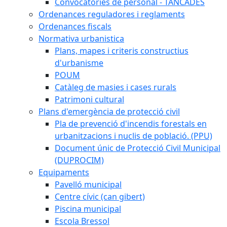
Convocatòries de personal - TANCADES
Ordenances reguladores i reglaments
Ordenances fiscals
Normativa urbanistica
Plans, mapes i criteris constructius
d'urbanisme
POUM
Catàleg de masies i cases rurals
Patrimoni cultural
Plans d'emergència de protecció civil
Pla de prevenció d'incendis forestals en
urbanitzacions i nuclis de població. (PPU)
Document únic de Protecció Civil Municipal
(DUPROCIM)
Equipaments
Pavelló municipal
Centre cívic (can gibert)
Piscina municipal
Escola Bressol