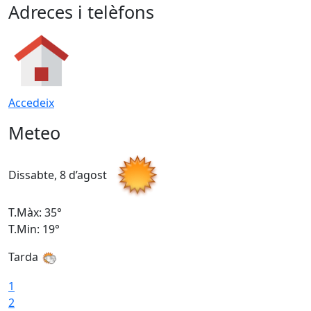
Adreces i telèfons
Accedeix
Meteo
Dissabte, 8 d’agost
D
T.Màx: 35°
T
T.Min: 19°
T
Tarda
1
2