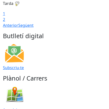
Tarda
T
1
2
Anterior
Següent
Butlletí digital
Subscriu-te
Plànol / Carrers