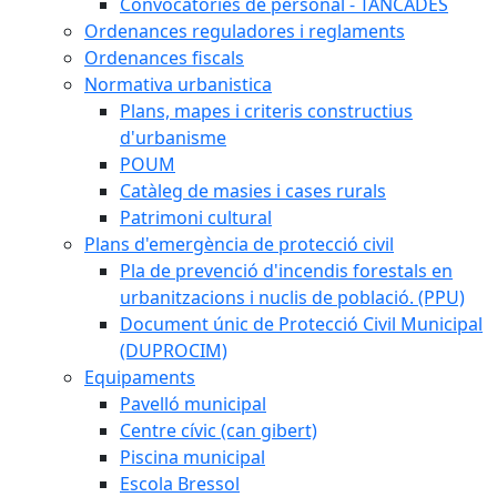
Convocatòries de personal - TANCADES
Ordenances reguladores i reglaments
Ordenances fiscals
Normativa urbanistica
Plans, mapes i criteris constructius
d'urbanisme
POUM
Catàleg de masies i cases rurals
Patrimoni cultural
Plans d'emergència de protecció civil
Pla de prevenció d'incendis forestals en
urbanitzacions i nuclis de població. (PPU)
Document únic de Protecció Civil Municipal
(DUPROCIM)
Equipaments
Pavelló municipal
Centre cívic (can gibert)
Piscina municipal
Escola Bressol