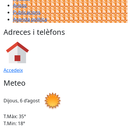
Avisos
Publicacions
Agenda política
Adreces i telèfons
Accedeix
Meteo
Dijous, 6 d’agost
D
T.Màx: 35°
T
T.Min: 18°
T