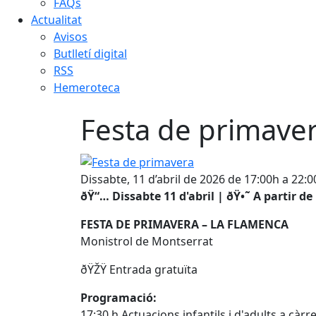
FAQs
Actualitat
Avisos
Butlletí digital
RSS
Hemeroteca
Festa de primave
Festa de primavera
Dissabte, 11 d’abril de 2026 de 17:00h a 22:
ðŸ“… Dissabte 11 d'abril | ðŸ•˜ A partir de 
FESTA DE PRIMAVERA – LA FLAMENCA
Monistrol de Montserrat
ðŸŽŸ️ Entrada gratuïta
Programació:
17:30 h Actuacions infantils i d'adults a càr