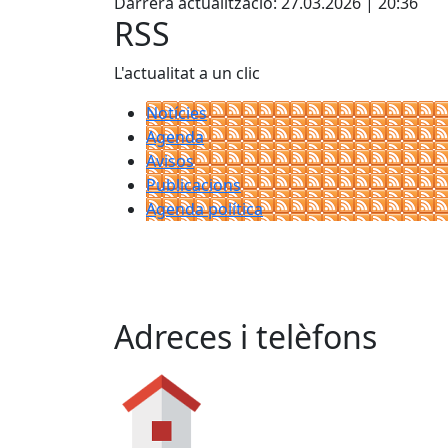
Darrera actualització: 27.03.2026 | 20:36
RSS
L'actualitat a un clic
Notícies
Agenda
Avisos
Publicacions
Agenda política
Adreces i telèfons