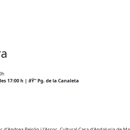
ra
00h
les 17:00 h | ðŸ“ Pg. de la Canaleta
rec d'Andrea Peirón i l'Assoc. Cultural Casa d'Andalusia de M