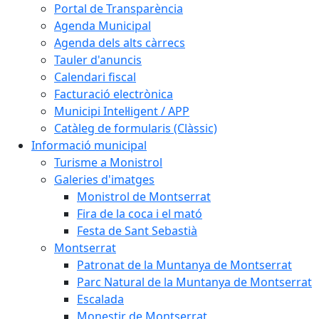
Portal de Transparència
Agenda Municipal
Agenda dels alts càrrecs
Tauler d'anuncis
Calendari fiscal
Facturació electrònica
Municipi Intel·ligent / APP
Catàleg de formularis (Clàssic)
Informació municipal
Turisme a Monistrol
Galeries d'imatges
Monistrol de Montserrat
Fira de la coca i el mató
Festa de Sant Sebastià
Montserrat
Patronat de la Muntanya de Montserrat
Parc Natural de la Muntanya de Montserrat
Escalada
Monestir de Montserrat