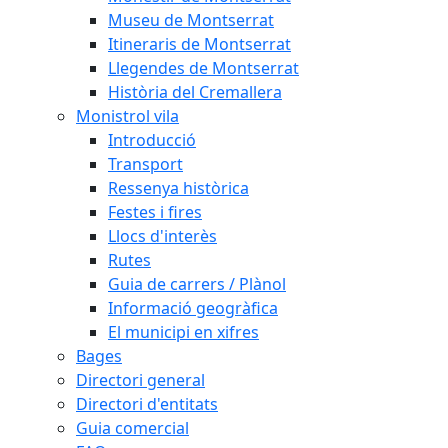
Museu de Montserrat
Itineraris de Montserrat
Llegendes de Montserrat
Història del Cremallera
Monistrol vila
Introducció
Transport
Ressenya històrica
Festes i fires
Llocs d'interès
Rutes
Guia de carrers / Plànol
Informació geogràfica
El municipi en xifres
Bages
Directori general
Directori d'entitats
Guia comercial