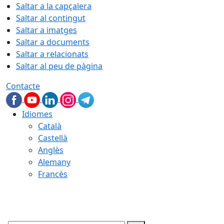
Saltar a la capçalera
Saltar al contingut
Saltar a imatges
Saltar a documents
Saltar a relacionats
Saltar al peu de pàgina
Contacte
Idiomes
Català
Castellà
Anglès
Alemany
Francès
06.08.2026 | 14:12