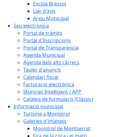
Escola Bressol
Llar d'avis
Arxiu Municipal
Seu electrònica
Portal de tràmits
Portal d'Inscripcions
Portal de Transparència
Agenda Municipal
Agenda dels alts càrrecs
Tauler d'anuncis
Calendari fiscal
Facturació electrònica
Municipi Intel·ligent / APP
Catàleg de formularis (Clàssic)
Informació municipal
Turisme a Monistrol
Galeries d'imatges
Monistrol de Montserrat
Fira de la coca i el mató