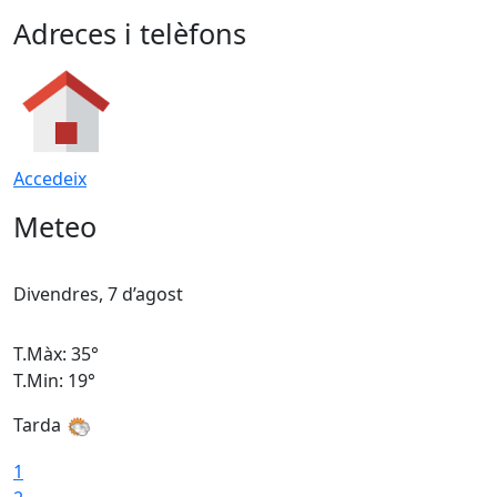
Adreces i telèfons
Accedeix
Meteo
Divendres, 7 d’agost
D
T.Màx: 35°
T
T.Min: 19°
T
Tarda
T
1