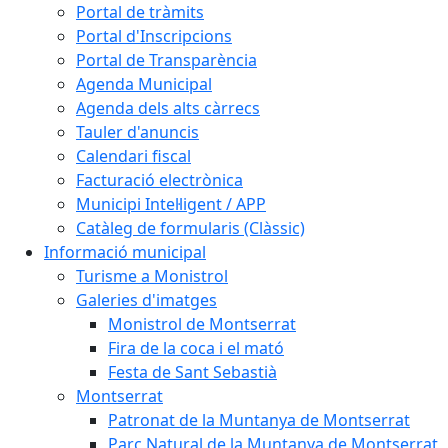
Portal de tràmits
Portal d'Inscripcions
Portal de Transparència
Agenda Municipal
Agenda dels alts càrrecs
Tauler d'anuncis
Calendari fiscal
Facturació electrònica
Municipi Intel·ligent / APP
Catàleg de formularis (Clàssic)
Informació municipal
Turisme a Monistrol
Galeries d'imatges
Monistrol de Montserrat
Fira de la coca i el mató
Festa de Sant Sebastià
Montserrat
Patronat de la Muntanya de Montserrat
Parc Natural de la Muntanya de Montserrat