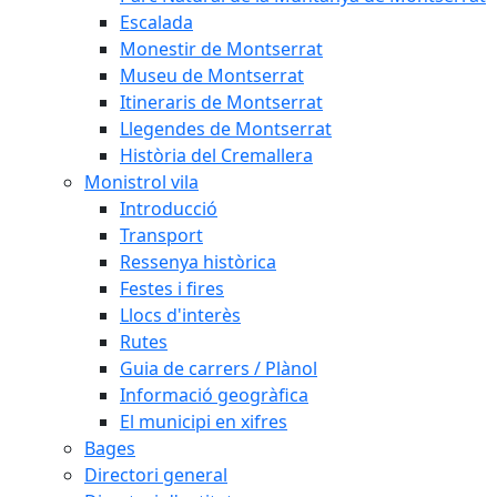
Escalada
Monestir de Montserrat
Museu de Montserrat
Itineraris de Montserrat
Llegendes de Montserrat
Història del Cremallera
Monistrol vila
Introducció
Transport
Ressenya històrica
Festes i fires
Llocs d'interès
Rutes
Guia de carrers / Plànol
Informació geogràfica
El municipi en xifres
Bages
Directori general