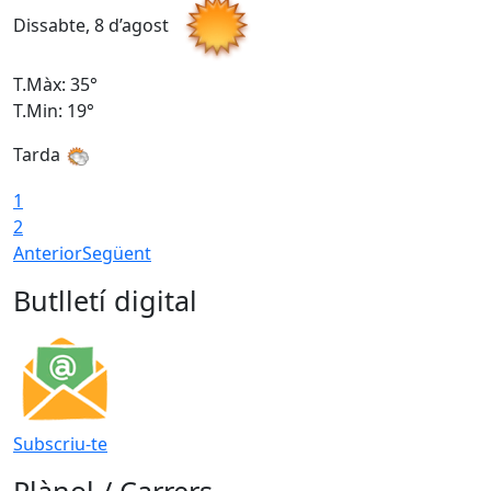
Dissabte, 8 d’agost
D
T.Màx: 35°
T
T.Min: 19°
T
Tarda
1
2
Anterior
Següent
Butlletí digital
Subscriu-te