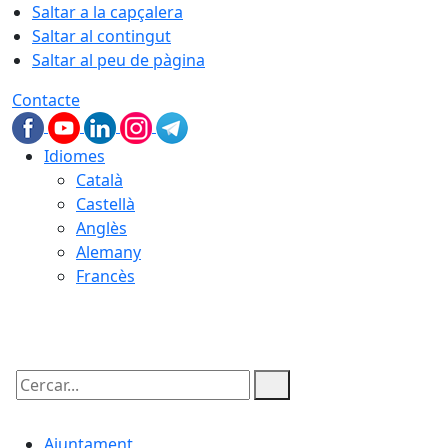
Saltar a la capçalera
Saltar al contingut
Saltar al peu de pàgina
Contacte
Idiomes
Català
Castellà
Anglès
Alemany
Francès
08.08.2026 | 01:35
Cercar:
Ajuntament