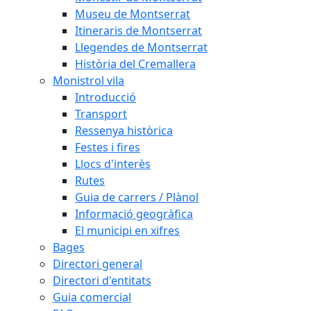
Museu de Montserrat
Itineraris de Montserrat
Llegendes de Montserrat
Història del Cremallera
Monistrol vila
Introducció
Transport
Ressenya històrica
Festes i fires
Llocs d'interès
Rutes
Guia de carrers / Plànol
Informació geogràfica
El municipi en xifres
Bages
Directori general
Directori d'entitats
Guia comercial