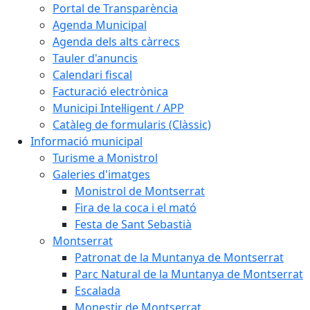
Portal de Transparència
Agenda Municipal
Agenda dels alts càrrecs
Tauler d'anuncis
Calendari fiscal
Facturació electrònica
Municipi Intel·ligent / APP
Catàleg de formularis (Clàssic)
Informació municipal
Turisme a Monistrol
Galeries d'imatges
Monistrol de Montserrat
Fira de la coca i el mató
Festa de Sant Sebastià
Montserrat
Patronat de la Muntanya de Montserrat
Parc Natural de la Muntanya de Montserrat
Escalada
Monestir de Montserrat