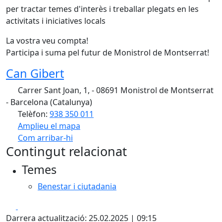
per tractar temes d'interès i treballar plegats en les
activitats i iniciatives locals
La vostra veu compta!
Participa i suma pel futur de Monistrol de Montserrat!
Can Gibert
Carrer Sant Joan, 1, - 08691 Monistrol de Montserrat
- Barcelona (Catalunya)
Telèfon:
938 350 011
Amplieu el mapa
Com arribar-hi
Leaflet
| ©
OpenStreetMap
contributors
Contingut relacionat
+
Temes
−
Benestar i ciutadania
Facebook
X
Darrera actualització: 25.02.2025 | 09:15