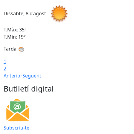
Dissabte, 8 d’agost
D
T.Màx: 35°
T
T.Min: 19°
T
Tarda
1
2
Anterior
Següent
Butlletí digital
Subscriu-te