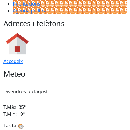
Publicacions
Agenda política
Adreces i telèfons
Accedeix
Meteo
Divendres, 7 d’agost
D
T.Màx: 35°
T
T.Min: 19°
T
Tarda
T