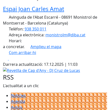
Espai Joan Carles Amat
Avinguda de l'Abat Escarré - 08691 Monistrol de
Montserrat - Barcelona (Catalunya)
Telèfon:
938 350 011
Adreça electrònica:
monistrolm@diba.cat
Horari:
a concretar.
Amplieu el mapa
Com arribar-hi
Leaflet
| ©
OpenStreetMap
contributors
Facebook
X
+
Darrera actualització: 17.12.2025 | 11:03
−
Revetlla de Cap d'Any - DJ Cruz de Lucas
RSS
L'actualitat a un clic
Notícies
Agenda
Avisos