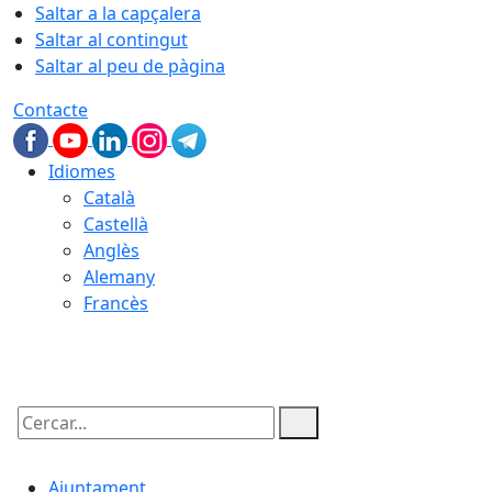
Saltar a la capçalera
Saltar al contingut
Saltar al peu de pàgina
Contacte
Idiomes
Català
Castellà
Anglès
Alemany
Francès
06.08.2026 | 15:00
Cercar:
Ajuntament