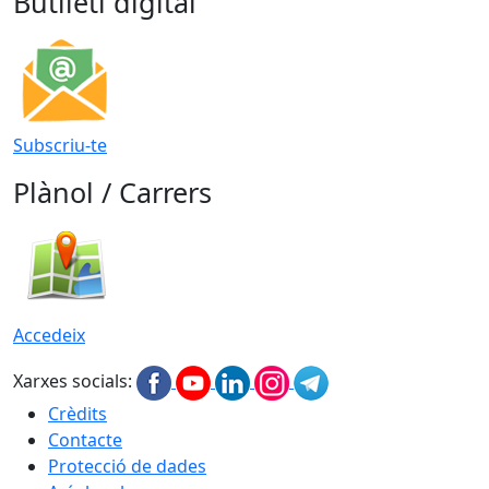
Butlletí digital
Subscriu-te
Plànol / Carrers
Accedeix
Xarxes socials:
Crèdits
Contacte
Protecció de dades