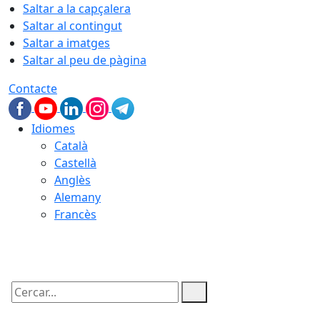
Saltar a la capçalera
Saltar al contingut
Saltar a imatges
Saltar al peu de pàgina
Contacte
Idiomes
Català
Castellà
Anglès
Alemany
Francès
09.08.2026 | 10:02
Cercar: