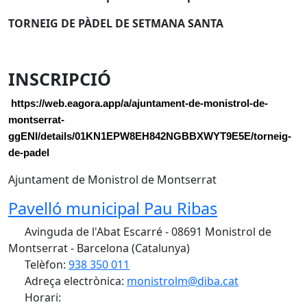
TORNEIG DE PÀDEL DE SETMANA SANTA
INSCRIPCIÓ
https://web.eagora.app/a/ajuntament-de-monistrol-de-
montserrat-
ggENI/details/01KN1EPW8EH842NGBBXWYT9E5E/torneig-
de-padel
Ajuntament de Monistrol de Montserrat
Pavelló municipal Pau Ribas
Avinguda de l'Abat Escarré - 08691 Monistrol de
Montserrat - Barcelona (Catalunya)
Telèfon:
938 350 011
Adreça electrònica:
monistrolm@diba.cat
Horari: