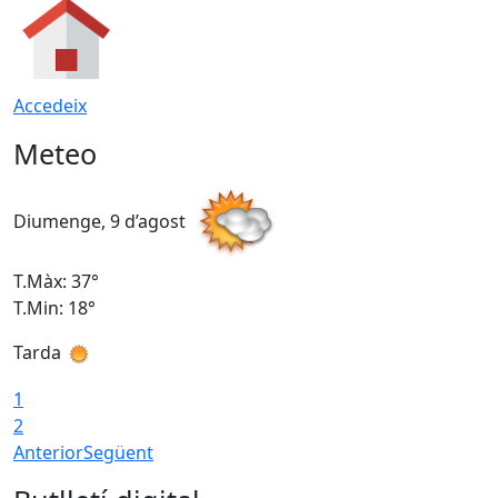
Accedeix
Meteo
Diumenge, 9 d’agost
D
T.Màx: 37°
T
T.Min: 18°
T
Tarda
T
1
2
Anterior
Següent