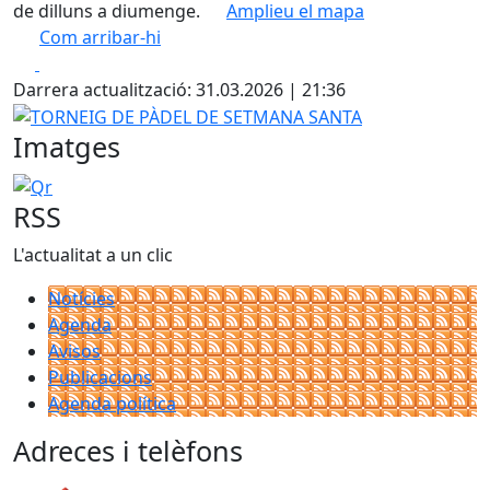
de dilluns a diumenge.
Amplieu el mapa
Com arribar-hi
Leaflet
| ©
OpenStreetMap
contributors
Facebook
X
+
Darrera actualització: 31.03.2026 | 21:36
−
TORNEIG DE PÀDEL DE SETMANA SANTA
Imatges
Qr
RSS
L'actualitat a un clic
Notícies
Agenda
Avisos
Publicacions
Agenda política
Adreces i telèfons