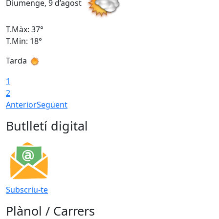
Diumenge, 9 d’agost
D
T.Màx: 37°
T
T.Min: 18°
T
Tarda
T
1
2
Anterior
Següent
Butlletí digital
Subscriu-te
Plànol / Carrers