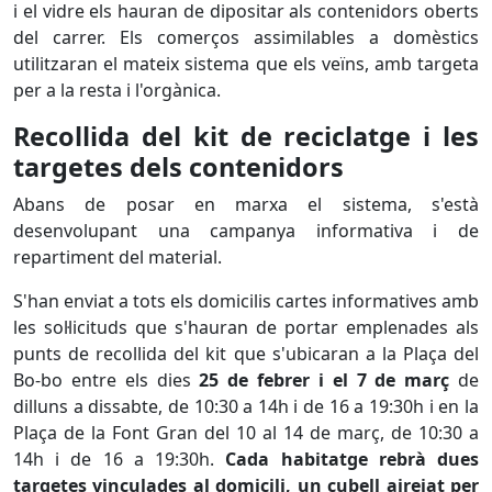
i el vidre els hauran de dipositar als contenidors oberts
del carrer. Els comerços assimilables a domèstics
utilitzaran el mateix sistema que els veïns, amb targeta
per a la resta i l'orgànica.
Recollida del kit de reciclatge i les
targetes dels contenidors
Abans de posar en marxa el sistema, s'està
desenvolupant una campanya informativa i de
repartiment del material.
S'han enviat a tots els domicilis cartes informatives amb
les sol·licituds que s'hauran de portar emplenades als
punts de recollida del kit que s'ubicaran a la Plaça del
Bo-bo entre els dies
25 de febrer i el 7 de març
de
dilluns a dissabte, de 10:30 a 14h i de 16 a 19:30h i en la
Plaça de la Font Gran del 10 al 14 de març, de 10:30 a
14h i de 16 a 19:30h.
Cada habitatge rebrà dues
targetes vinculades al domicili, un cubell airejat per