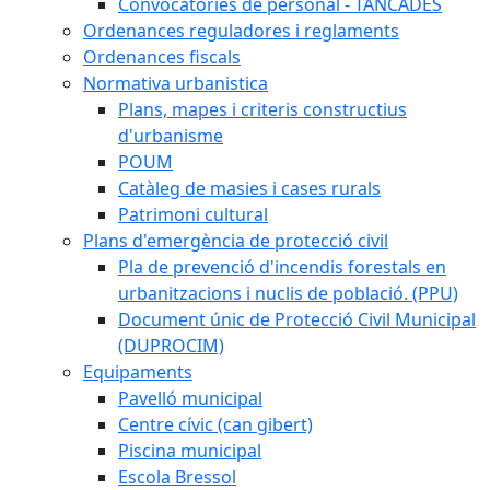
Convocatòries de personal - TANCADES
Ordenances reguladores i reglaments
Ordenances fiscals
Normativa urbanistica
Plans, mapes i criteris constructius
d'urbanisme
POUM
Catàleg de masies i cases rurals
Patrimoni cultural
Plans d'emergència de protecció civil
Pla de prevenció d'incendis forestals en
urbanitzacions i nuclis de població. (PPU)
Document únic de Protecció Civil Municipal
(DUPROCIM)
Equipaments
Pavelló municipal
Centre cívic (can gibert)
Piscina municipal
Escola Bressol