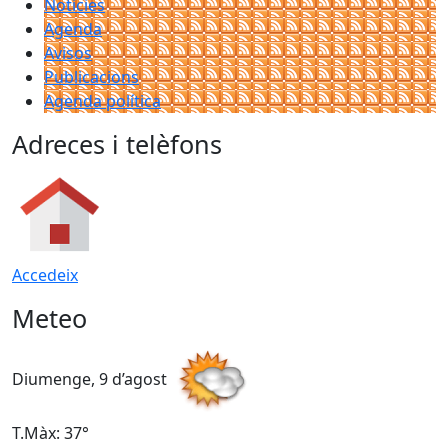
Notícies
Agenda
Avisos
Publicacions
Agenda política
Adreces i telèfons
Accedeix
Meteo
Diumenge, 9 d’agost
D
T.Màx: 37°
T