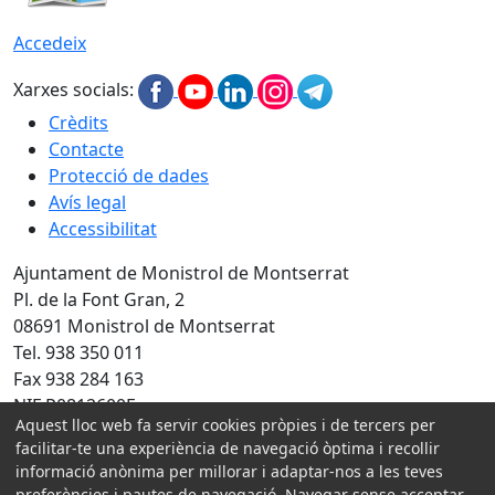
Accedeix
Xarxes socials:
Crèdits
Contacte
Protecció de dades
Avís legal
Accessibilitat
Ajuntament de Monistrol de Montserrat
Pl. de la Font Gran, 2
08691 Monistrol de Montserrat
Tel. 938 350 011
Fax 938 284 163
NIF P0812600E
Aquest lloc web fa servir cookies pròpies i de tercers per
facilitar-te una experiència de navegació òptima i recollir
Amb la col·laboració de:
informació anònima per millorar i adaptar-nos a les teves
preferències i pautes de navegació. Navegar sense acceptar