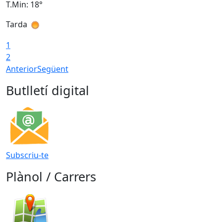
T.Min: 18°
T
Tarda
T
1
2
Anterior
Següent
Butlletí digital
Subscriu-te
Plànol / Carrers